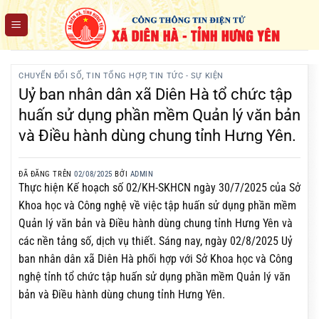
Chuyển
đến
nội
dung
CHUYỂN ĐỔI SỐ
,
TIN TỔNG HỢP
,
TIN TỨC - SỰ KIỆN
Uỷ ban nhân dân xã Diên Hà tổ chức tập
huấn sử dụng phần mềm Quản lý văn bản
và Điều hành dùng chung tỉnh Hưng Yên.
ĐÃ ĐĂNG TRÊN
02/08/2025
BỞI
ADMIN
Thực hiện Kế hoạch số 02/KH-SKHCN ngày 30/7/2025 của Sở
Khoa học và Công nghệ về việc tập huấn sử dụng phần mềm
Quản lý văn bản và Điều hành dùng chung tỉnh Hưng Yên và
các nền tảng số, dịch vụ thiết. Sáng nay, ngày 02/8/2025 Uỷ
ban nhân dân xã Diên Hà phối hợp với Sở Khoa học và Công
nghệ tỉnh tổ chức tập huấn sử dụng phần mềm Quản lý văn
bản và Điều hành dùng chung tỉnh Hưng Yên.