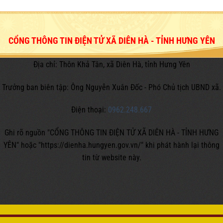
CỔNG THÔNG TIN ĐIỆN TỬ XÃ DIÊN HÀ - TỈNH HƯNG YÊN
Địa chỉ: Thôn Khả Tân, xã Diên Hà, tỉnh Hưng Yên
Trưởng ban biên tập: Ông Nguyễn Xuân Đốc - Phó Chủ tịch UBND xã.
Điện thoại:
0962.248.667
Ghi rõ nguồn "CỔNG THÔNG TIN ĐIỆN TỬ XÃ DIÊN HÀ - TỈNH HƯNG
YÊN" hoặc
"https://dienha.hungyen.gov.vn/" khi phát hành lại thông
tin từ website này.