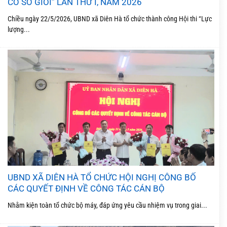
CƠ SỞ GIỎI” LẦN THỨ I, NĂM 2026
Chiều ngày 22/5/2026, UBND xã Diên Hà tổ chức thành công Hội thi “Lực
lượng...
UBND XÃ DIÊN HÀ TỔ CHỨC HỘI NGHỊ CÔNG BỐ
CÁC QUYẾT ĐỊNH VỀ CÔNG TÁC CÁN BỘ
Nhằm kiện toàn tổ chức bộ máy, đáp ứng yêu cầu nhiệm vụ trong giai...