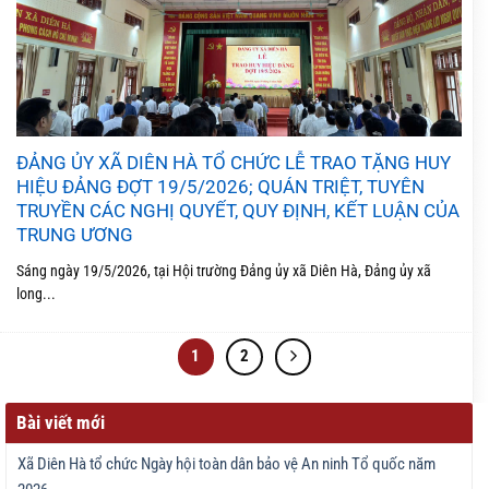
ĐẢNG ỦY XÃ DIÊN HÀ TỔ CHỨC LỄ TRAO TẶNG HUY
HIỆU ĐẢNG ĐỢT 19/5/2026; QUÁN TRIỆT, TUYÊN
TRUYỀN CÁC NGHỊ QUYẾT, QUY ĐỊNH, KẾT LUẬN CỦA
TRUNG ƯƠNG
Sáng ngày 19/5/2026, tại Hội trường Đảng ủy xã Diên Hà, Đảng ủy xã
long...
1
2
Bài viết mới
Xã Diên Hà tổ chức Ngày hội toàn dân bảo vệ An ninh Tổ quốc năm