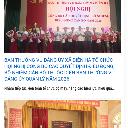
BAN THƯỜNG VỤ ĐẢNG ỦY XÃ DIÊN HÀ TỔ CHỨC
HỘI NGHỊ CÔNG BỐ CÁC QUYẾT ĐỊNH ĐIỀU ĐỘNG,
BỔ NHIỆM CÁN BỘ THUỘC DIỆN BAN THƯỜNG VỤ
ĐẢNG ỦY QUẢN LÝ NĂM 2026
Nhằm tiếp tục kiện toàn tổ chức bộ máy, nâng cao hiệu lực, hiệu quả...