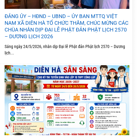
ĐẢNG ỦY – HĐND – UBND – ỦY BAN MTTQ VIỆT
NAM XÃ DIÊN HÀ TỔ CHỨC THĂM, CHÚC MỪNG CÁC
CHÙA NHÂN DỊP ĐẠI LỄ PHẬT ĐẢN PHẬT LỊCH 2570
– DƯƠNG LỊCH 2026
Sáng ngày 24/5/2026, nhân dịp Đại lễ Phật đản Phật lịch 2570 – Dương
lịch...