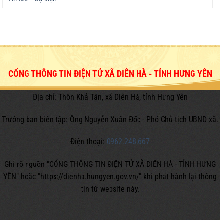
CỔNG THÔNG TIN ĐIỆN TỬ XÃ DIÊN HÀ - TỈNH HƯNG YÊN
Địa chỉ: Thôn Khả Tân, xã Diên Hà, tỉnh Hưng Yên
Trưởng ban biên tập: Ông Nguyễn Xuân Đốc - Phó Chủ tịch UBND xã.
Điện thoại:
0962.248.667
Ghi rõ nguồn "CỔNG THÔNG TIN ĐIỆN TỬ XÃ DIÊN HÀ - TỈNH HƯNG
YÊN" hoặc
"https://dienha.hungyen.gov.vn/" khi phát hành lại thông
tin từ website này.