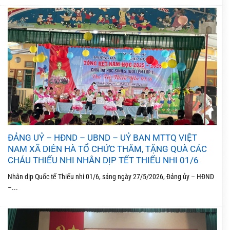
ĐẢNG UỶ – HĐND – UBND – UỶ BAN MTTQ VIỆT
NAM XÃ DIÊN HÀ TỔ CHỨC THĂM, TẶNG QUÀ CÁC
CHÁU THIẾU NHI NHÂN DỊP TẾT THIẾU NHI 01/6
Nhân dịp Quốc tế Thiếu nhi 01/6, sáng ngày 27/5/2026, Đảng ủy – HĐND
–...