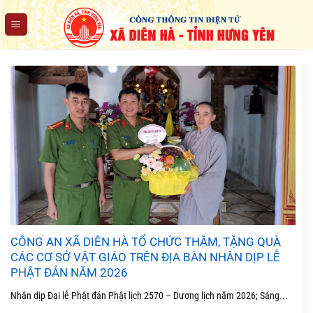
Chuyển
đến
nội
dung
CÔNG AN XÃ DIÊN HÀ TỔ CHỨC THĂM, TẶNG QUÀ
CÁC CƠ SỞ VẬT GIÁO TRÊN ĐỊA BÀN NHÂN DỊP LỄ
PHẬT ĐẢN NĂM 2026
Nhân dịp Đại lễ Phật đản Phật lịch 2570 – Dương lịch năm 2026; Sáng...