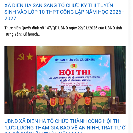
XÃ DIÊN HÀ SẴN SÀNG TỔ CHỨC KỲ THI TUYỂN
SINH VÀO LỚP 10 THPT CÔNG LẬP NĂM HỌC 2026–
2027
Thực hiện Quyết định số 147/QĐ-UBND ngày 22/01/2026 của UBND tỉnh
Hưng Yên; Kế hoạch...
UBND XÃ DIÊN HÀ TỔ CHỨC THÀNH CÔNG HỘI THI
“LỰC LƯỢNG THAM GIA BẢO VỆ AN NINH, TRẬT TỰ Ở