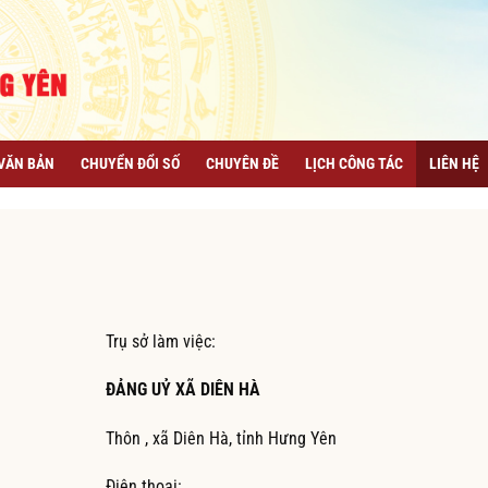
VĂN BẢN
CHUYỂN ĐỔI SỐ
CHUYÊN ĐỀ
LỊCH CÔNG TÁC
LIÊN HỆ
Trụ sở làm việc:
ĐẢNG UỶ XÃ DIÊN HÀ
Thôn , xã Diên Hà, tỉnh Hưng Yên
Điện thoại: