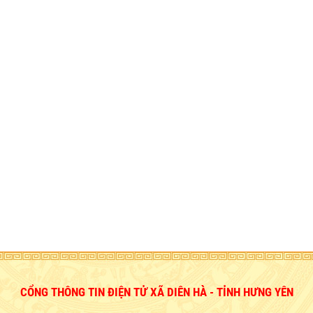
CỔNG THÔNG TIN ĐIỆN TỬ XÃ DIÊN HÀ - TỈNH HƯNG YÊN