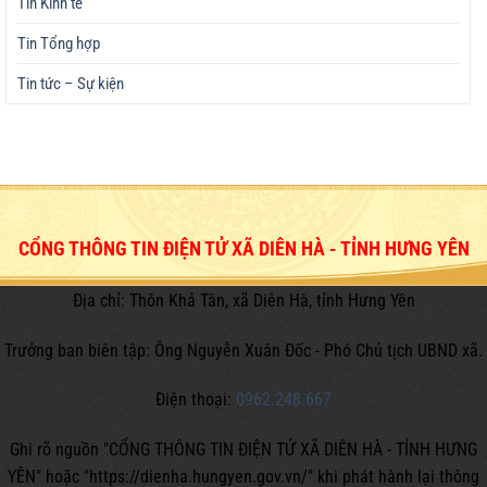
Tin Kinh tế
Tin Tổng hợp
Tin tức – Sự kiện
CỔNG THÔNG TIN ĐIỆN TỬ XÃ DIÊN HÀ - TỈNH HƯNG YÊN
Địa chỉ: Thôn Khả Tân, xã Diên Hà, tỉnh Hưng Yên
Trưởng ban biên tập: Ông Nguyễn Xuân Đốc - Phó Chủ tịch UBND xã.
Điện thoại:
0962.248.667
Ghi rõ nguồn "CỔNG THÔNG TIN ĐIỆN TỬ XÃ DIÊN HÀ - TỈNH HƯNG
YÊN" hoặc
"https://dienha.hungyen.gov.vn/" khi phát hành lại thông