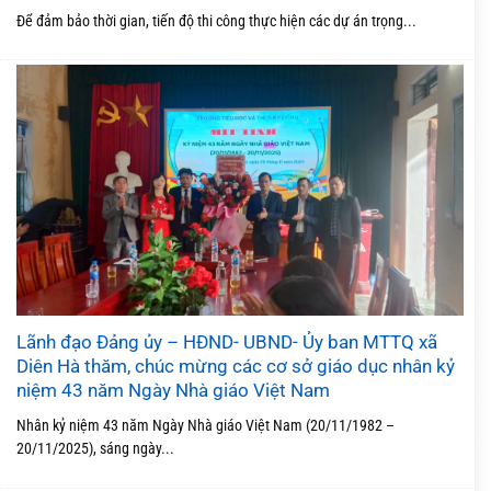
Để đảm bảo thời gian, tiến độ thi công thực hiện các dự án trọng...
Lãnh đạo Đảng ủy – HĐND- UBND- Ủy ban MTTQ xã
Diên Hà thăm, chúc mừng các cơ sở giáo dục nhân kỷ
niệm 43 năm Ngày Nhà giáo Việt Nam
Nhân kỷ niệm 43 năm Ngày Nhà giáo Việt Nam (20/11/1982 –
20/11/2025), sáng ngày...