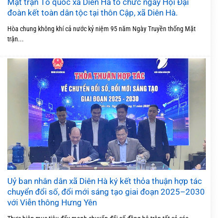
Mặt trận Tổ quốc xã Diên Hà tổ chức ngày Hội Đại
đoàn kết toàn dân tộc tại thôn Cập, xã Diên Hà.
Hòa chung không khí cả nước kỷ niệm 95 năm Ngày Truyền thống Mặt
trận...
Uỷ ban nhân dân xã Diên Hà ký kết thỏa thuận hợp tác
chuyển đổi số, đổi mới sáng tạo giai đoạn 2025–2030
với Viễn thông Hưng Yên