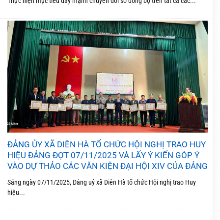
Thực hiện mục tiêu đẩy mạnh chuyển đổi số đồng bộ trên tất cả các...
ĐẢNG ỦY XÃ DIÊN HÀ TỔ CHỨC HỘI NGHỊ TRAO HUY
HIỆU ĐẢNG ĐỢT 07/11/2025 VÀ LẤY Ý KIẾN GÓP Ý
VÀO DỰ THẢO CÁC VĂN KIỆN ĐẠI HỘI XIV CỦA ĐẢNG
Sáng ngày 07/11/2025, Đảng uỷ xã Diên Hà tổ chức Hội nghị trao Huy
hiệu...