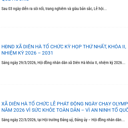
Sau 03 ngày diễn ra sôi nổi, trang nghiêm và giàu bản sắc, Lễ hội...
HĐND XÃ DIÊN HÀ TỔ CHỨC KỲ HỌP THỨ NHẤT, KHÓA II,
NHIỆM KỲ 2026 – 2031
Sáng ngày 29/3/2026, Hội đồng nhân dân xã Diên Hà khóa II, nhiệm kỳ 2026...
XÃ DIÊN HÀ TỔ CHỨC LỄ PHÁT ĐỘNG NGÀY CHẠY OLYMP
NĂM 2026 VÌ SỨC KHỎE TOÀN DÂN – VÌ AN NINH TỔ QU
Sáng ngày 22/3/2026, tại Hội trường Đảng uỷ, Đảng ủy – Hội đồng nhân dân...