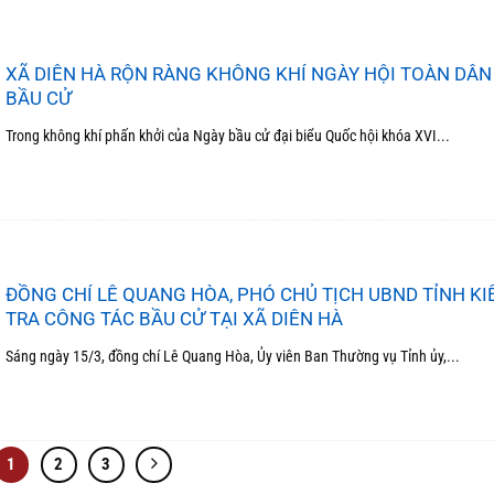
XÃ DIÊN HÀ RỘN RÀNG KHÔNG KHÍ NGÀY HỘI TOÀN DÂN 
BẦU CỬ
Trong không khí phấn khởi của Ngày bầu cử đại biểu Quốc hội khóa XVI...
ĐỒNG CHÍ LÊ QUANG HÒA, PHÓ CHỦ TỊCH UBND TỈNH K
TRA CÔNG TÁC BẦU CỬ TẠI XÃ DIÊN HÀ
Sáng ngày 15/3, đồng chí Lê Quang Hòa, Ủy viên Ban Thường vụ Tỉnh ủy,...
1
2
3