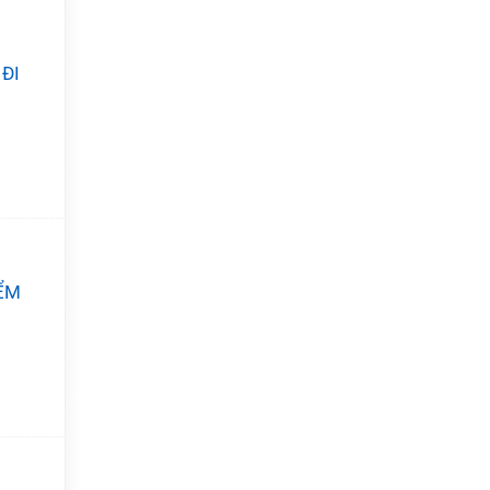
ĐI
IỂM