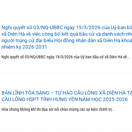
Nghị quyết số 03/NQ-UBBC ngày 19/3/2026 của Uỷ ban b
xã Diên Hà về việc công bố kết quả bầu cử và danh sách n
người trúng cử đại biểu Hội đồng nhân dân xã Diên Hà khoá 
nhiệm kỳ 2026-2031
Nghị quyết số 03/NQ-UBBC ngày 19/3/2026 của Uỷ ban bầu cử xã Diên Hà về...
BẢN LĨNH TỎA SÁNG – TỰ HÀO CẦU LÔNG XÃ DIÊN HÀ TẠ
CẦU LÔNG HSPT TỈNH HƯNG YÊN NĂM HỌC 2025-2026
Hòa chung không khí thi đua sôi nổi chào mừng các sự kiện chính trị...