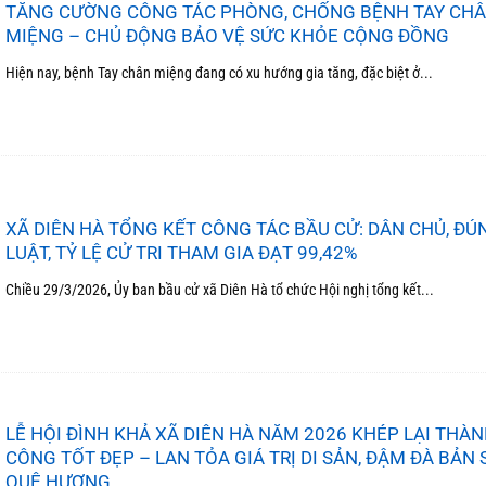
TĂNG CƯỜNG CÔNG TÁC PHÒNG, CHỐNG BỆNH TAY CH
MIỆNG – CHỦ ĐỘNG BẢO VỆ SỨC KHỎE CỘNG ĐỒNG
Hiện nay, bệnh Tay chân miệng đang có xu hướng gia tăng, đặc biệt ở...
XÃ DIÊN HÀ TỔNG KẾT CÔNG TÁC BẦU CỬ: DÂN CHỦ, ĐÚ
LUẬT, TỶ LỆ CỬ TRI THAM GIA ĐẠT 99,42%
Chiều 29/3/2026, Ủy ban bầu cử xã Diên Hà tổ chức Hội nghị tổng kết...
LỄ HỘI ĐÌNH KHẢ XÃ DIÊN HÀ NĂM 2026 KHÉP LẠI THÀ
CÔNG TỐT ĐẸP – LAN TỎA GIÁ TRỊ DI SẢN, ĐẬM ĐÀ BẢN 
QUÊ HƯƠNG