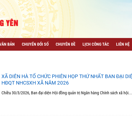
VĂN BẢN
CHUYỂN ĐỔI SỐ
CHUYÊN ĐỀ
LỊCH CÔNG TÁC
LIÊN HỆ
XÃ DIÊN HÀ TỔ CHỨC PHIÊN HỌP THỨ NHẤT BAN ĐẠI DI
HĐQT NHCSXH XÃ NĂM 2026
Chiều 30/3/2026, Ban đại diện Hội đồng quản trị Ngân hàng Chính sách xã hội...