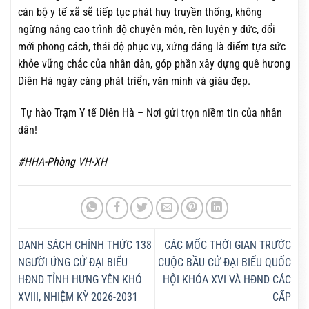
cán bộ y tế xã sẽ tiếp tục phát huy truyền thống, không
ngừng nâng cao trình độ chuyên môn, rèn luyện y đức, đổi
mới phong cách, thái độ phục vụ, xứng đáng là điểm tựa sức
khỏe vững chắc của nhân dân, góp phần xây dựng quê hương
Diên Hà ngày càng phát triển, văn minh và giàu đẹp.
Tự hào Trạm Y tế Diên Hà – Nơi gửi trọn niềm tin của nhân
dân!
#HHA-Phòng VH-XH
DANH SÁCH CHÍNH THỨC 138
CÁC MỐC THỜI GIAN TRƯỚC
NGƯỜI ỨNG CỬ ĐẠI BIỂU
CUỘC BẦU CỬ ĐẠI BIỂU QUỐC
HĐND TỈNH HƯNG YÊN KHÓ
HỘI KHÓA XVI VÀ HĐND CÁC
XVIII, NHIỆM KỲ 2026-2031
CẤP