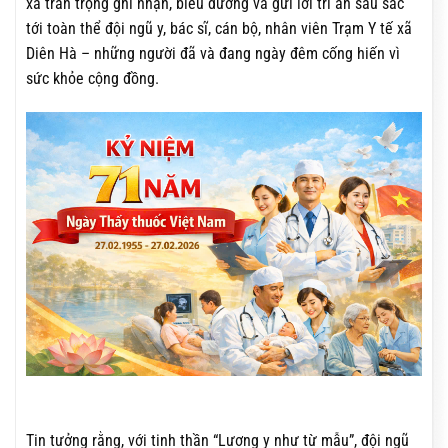
xã trân trọng ghi nhận, biểu dương và gửi lời tri ân sâu sắc
tới toàn thể đội ngũ y, bác sĩ, cán bộ, nhân viên Trạm Y tế xã
Diên Hà – những người đã và đang ngày đêm cống hiến vì
sức khỏe cộng đồng.
Tin tưởng rằng, với tinh thần “Lương y như từ mẫu”, đội ngũ