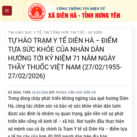
Chuyển
đến
nội
dung
TIN GIÁO DỤC, Y TẾ
,
TIN TỔNG HỢP
,
TIN TỨC - SỰ KIỆN
TỰ HÀO TRẠM Y TẾ DIÊN HÀ – ĐIỂM
TỰA SỨC KHỎE CỦA NHÂN DÂN
HƯỚNG TỚI KỶ NIỆM 71 NĂM NGÀY
THẦY THUỐC VIỆT NAM (27/02/1955-
27/02/2026)
ĐÃ ĐĂNG TRÊN
26/02/2026
BỞI
PHÒNG VĂN HOÁ DIÊN HÀ
Trong dòng chảy phát triển không ngừng của quê hương
Diên
Hà
, công tác chăm sóc và bảo vệ sức khỏe nhân dân luôn
được xác định là nhiệm vụ quan trọng, gắn liền với sự phát
triển bền vững về kinh tế – xã hội. Nơi tuyến đầu thực hiện
sứ mệnh cao cả ấy chính là
Trạm Y tế xã Diên Hà
– điểm tựa
y tế tin cậy của hơn 40.000 người dân trên địa bàn.