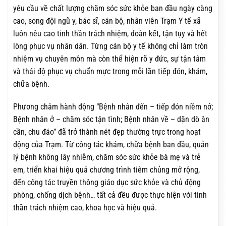
yêu cầu về chất lượng chăm sóc sức khỏe ban đầu ngày càng
cao, song đội ngũ y, bác sĩ, cán bộ, nhân viên Trạm Y tế xã
luôn nêu cao tinh thần trách nhiệm, đoàn kết, tận tụy và hết
lòng phục vụ nhân dân. Từng cán bộ y tế không chỉ làm tròn
nhiệm vụ chuyên môn mà còn thể hiện rõ y đức, sự tận tâm
và thái độ phục vụ chuẩn mực trong mỗi lần tiếp đón, khám,
chữa bệnh.
Phương châm hành động “Bệnh nhân đến – tiếp đón niềm nở;
Bệnh nhân ở – chăm sóc tận tình; Bệnh nhân về – dặn dò ân
cần, chu đáo” đã trở thành nét đẹp thường trực trong hoạt
động của Trạm. Từ công tác khám, chữa bệnh ban đầu, quản
lý bệnh không lây nhiễm, chăm sóc sức khỏe bà mẹ và trẻ
em, triển khai hiệu quả chương trình tiêm chủng mở rộng,
đến công tác truyền thông giáo dục sức khỏe và chủ động
phòng, chống dịch bệnh… tất cả đều được thực hiện với tinh
thần trách nhiệm cao, khoa học và hiệu quả.