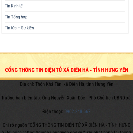
Tin Kinh tế
Tin Tổng hợp
Tin tức – Sự kiện
CỔNG THÔNG TIN ĐIỆN TỬ XÃ DIÊN HÀ - TỈNH HƯNG YÊN
Địa chỉ: Thôn Khả Tân, xã Diên Hà, tỉnh Hưng Yên
Trưởng ban biên tập: Ông Nguyễn Xuân Đốc - Phó Chủ tịch UBND xã.
Điện thoại:
0962.248.667
Ghi rõ nguồn "CỔNG THÔNG TIN ĐIỆN TỬ XÃ DIÊN HÀ - TỈNH HƯNG
YÊN" hoặc
"https://dienha.hungyen.gov.vn/" khi phát hành lại thông