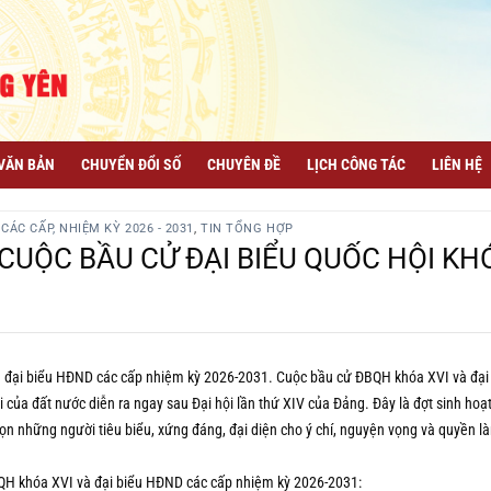
VĂN BẢN
CHUYỂN ĐỔI SỐ
CHUYÊN ĐỀ
LỊCH CÔNG TÁC
LIÊN HỆ
ÁC CẤP, NHIỆM KỲ 2026 - 2031
,
TIN TỔNG HỢP
CUỘC BẦU CỬ ĐẠI BIỂU QUỐC HỘI KH
à đại biểu HĐND các cấp nhiệm kỳ 2026-2031.
Cuộc bầu cử ĐBQH khóa XVI và đại
 của đất nước diễn ra ngay sau Đại hội lần thứ XIV của Đảng. Đây là đợt sinh hoạ
n những người tiêu biểu, xứng đáng, đại diện cho ý chí, nguyện vọng và quyền l
ĐBQH khóa XVI và đại biểu HĐND các cấp nhiệm kỳ 2026-2031: