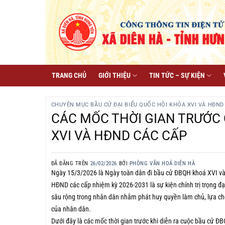
Chuyển
đến
nội
dung
TRANG CHỦ
GIỚI THIỆU
TIN TỨC – SỰ KIỆN
CHUYÊN MỤC BẦU CỬ ĐẠI BIỂU QUỐC HỘI KHÓA XVI VÀ HĐND C
CÁC MỐC THỜI GIAN TRƯỚC 
XVI VÀ HĐND CÁC CẤP
ĐÃ ĐĂNG TRÊN
26/02/2026
BỞI
PHÒNG VĂN HOÁ DIÊN HÀ
Ngày 15/3/2026 là Ngày toàn dân đi bầu cử ĐBQH khoá XVI v
HĐND các cấp nhiệm kỳ 2026-2031 là sự kiện chính trị trọng đại
sâu rộng trong nhân dân nhằm phát huy quyền làm chủ, lựa chọ
của nhân dân.
Dưới đây là các mốc thời gian trước khi diễn ra cuộc bầu cử 