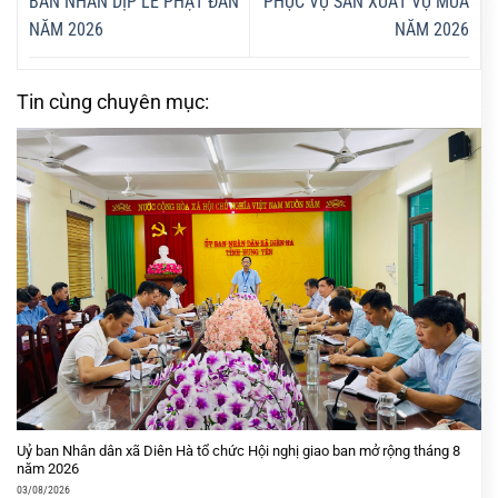
BÀN NHÂN DỊP LỄ PHẬT ĐẢN
PHỤC VỤ SẢN XUẤT VỤ MÙA
NĂM 2026
NĂM 2026
Tin cùng chuyên mục:
Uỷ ban Nhân dân xã Diên Hà tổ chức Hội nghị giao ban mở rộng tháng 8
năm 2026
03/08/2026