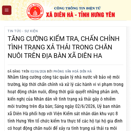
Chuyển
đến
nội
dung
TIN TỨC - SỰ KIỆN
TĂNG CƯỜNG KIỂM TRA, CHẤN CHỈNH
TÌNH TRẠNG XẢ THẢI TRONG CHĂN
NUÔI TRÊN ĐỊA BÀN XÃ DIÊN HA
ĐÃ ĐĂNG TRÊN
02/06/2026
BỞI
PHÒNG VĂN HOÁ DIÊN HÀ
Nhằm tăng cường công tác quản lý nhà nước về bảo vệ môi
trường, kịp thời chấn chỉnh và xử lý các hành vi vi phạm trong
hoạt động chăn nuôi, đồng thời giải quyết những phản ánh,
kiến nghị của Nhân dân về tình trạng xả thải gây ô nhiễm
môi trường trên địa bàn; Sáng ngày 02/6/2026, Uỷ ban nhân
xã Diên Hà phối hợp với Viện Kiểm sát nhân dân khu vực 8
tỉnh Hưng Yên tổ chức kiểm tra thực tế các hộ tại hộ gia đình
có hoạt động chăn nuôi để xảy ra tình trạng xả thải ra môi