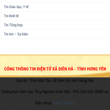
Tin Giáo dục, Y tế
Tin Kinh tế
Tin Tổng hợp
Tin tức – Sự kiện
CỔNG THÔNG TIN ĐIỆN TỬ XÃ DIÊN HÀ - TỈNH HƯNG YÊN
Địa chỉ: Thôn Khả Tân, xã Diên Hà, tỉnh Hưng Yên
Trưởng ban biên tập: Ông Nguyễn Xuân Đốc - Phó Chủ tịch UBND xã.
Điện thoại:
0962.248.667