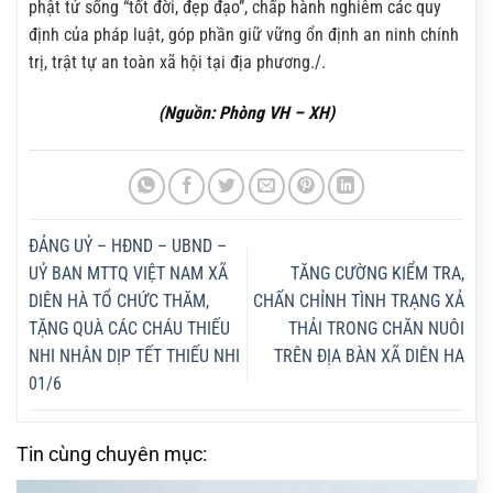
phật tử sống “tốt đời, đẹp đạo”, chấp hành nghiêm các quy
định của pháp luật, góp phần giữ vững ổn định an ninh chính
trị, trật tự an toàn xã hội tại địa phương./.
(Nguồn: Phòng VH – XH)
ĐẢNG UỶ – HĐND – UBND –
UỶ BAN MTTQ VIỆT NAM XÃ
TĂNG CƯỜNG KIỂM TRA,
DIÊN HÀ TỔ CHỨC THĂM,
CHẤN CHỈNH TÌNH TRẠNG XẢ
TẶNG QUÀ CÁC CHÁU THIẾU
THẢI TRONG CHĂN NUÔI
NHI NHÂN DỊP TẾT THIẾU NHI
TRÊN ĐỊA BÀN XÃ DIÊN HA
01/6
Tin cùng chuyên mục: