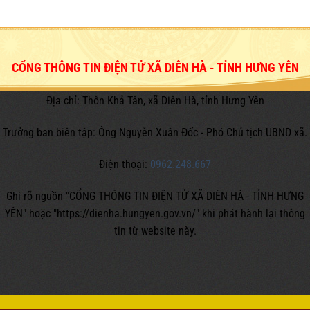
CỔNG THÔNG TIN ĐIỆN TỬ XÃ DIÊN HÀ - TỈNH HƯNG YÊN
Địa chỉ: Thôn Khả Tân, xã Diên Hà, tỉnh Hưng Yên
Trưởng ban biên tập: Ông Nguyễn Xuân Đốc - Phó Chủ tịch UBND xã.
Điện thoại:
0962.248.667
Ghi rõ nguồn "CỔNG THÔNG TIN ĐIỆN TỬ XÃ DIÊN HÀ - TỈNH HƯNG
YÊN" hoặc
"https://dienha.hungyen.gov.vn/" khi phát hành lại thông
tin từ website này.