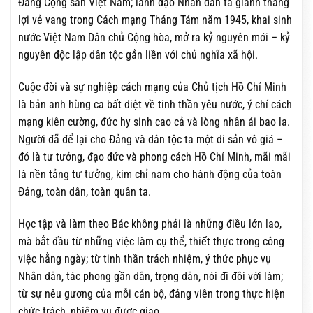
Đảng Cộng sản Việt Nam; lãnh đạo Nhân dân ta giành thắng
lợi vẻ vang trong Cách mạng Tháng Tám năm 1945, khai sinh
nước Việt Nam Dân chủ Cộng hòa, mở ra kỷ nguyên mới – kỷ
nguyên độc lập dân tộc gắn liền với chủ nghĩa xã hội.
Cuộc đời và sự nghiệp cách mạng của Chủ tịch Hồ Chí Minh
là bản anh hùng ca bất diệt về tinh thần yêu nước, ý chí cách
mạng kiên cường, đức hy sinh cao cả và lòng nhân ái bao la.
Người đã để lại cho Đảng và dân tộc ta một di sản vô giá –
đó là tư tưởng, đạo đức và phong cách Hồ Chí Minh, mãi mãi
là nền tảng tư tưởng, kim chỉ nam cho hành động của toàn
Đảng, toàn dân, toàn quân ta.
Học tập và làm theo Bác không phải là những điều lớn lao,
mà bắt đầu từ những việc làm cụ thể, thiết thực trong công
việc hằng ngày; từ tinh thần trách nhiệm, ý thức phục vụ
Nhân dân, tác phong gần dân, trọng dân, nói đi đôi với làm;
từ sự nêu gương của mỗi cán bộ, đảng viên trong thực hiện
chức trách, nhiệm vụ được giao.