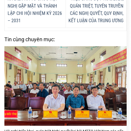
NGHỊ GẶP MẶT VÀ THÀNH
QUÁN TRIỆT, TUYÊN TRUYỀN
LẬP CHI HỘI NHIỆM KỲ 2026
CÁC NGHỊ QUYẾT, QUY ĐỊNH,
– 2031
KẾT LUẬN CỦA TRUNG ƯƠNG
Tin cùng chuyên mục: