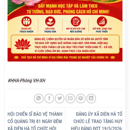
#HHA-Phòng VH-XH
HỘI CHIẾN SĨ BẢO VỆ THÀNH
ĐẢNG ỦY XÃ DIÊN HÀ TỔ
CỔ QUẢNG TRỊ 81 NGÀY ĐÊM
CHỨC LỄ TRAO TẶNG HUY
XÃ DIÊN HÀ TỔ CHỨC HỘI
HIỆU ĐẢNG ĐỢT 19/5/2026;