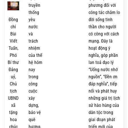
truyền
phương đối với
thống
công tác chăm lo
Đồng
yêu
đời sống tinh
chí
nước
thần cho người
Bùi
và
có công với cách
Viết
trách
mạng. Đây là
Tuấn,
nhiệm
hoạt động ý
Phó
của thế
nghĩa, góp phần
Bí thư
hệ hôm
lan toả đạo lý
Đảng
nay
“Uống nước nhớ
uỷ,
trong
nguồn”, “Đền ơn
Chủ
công
đáp nghĩa”, tiếp
tịch
cuộc
nối và phát huy
UBND
xây
những giá trị lịch
xã
dựng,
sử hào hùng của
tặng
bảo vệ
dân tộc trong
hoa
quê
giai đoạn phát
chúc
hương,
triển mới của