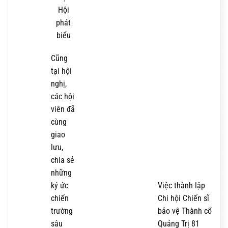
Hội
phát
biểu
Cũng
tại hội
nghị,
các hội
viên đã
cùng
giao
lưu,
chia sẻ
những
ký ức
Việc thành lập
chiến
Chi hội Chiến sĩ
trường
bảo vệ Thành cổ
sâu
Quảng Trị 81