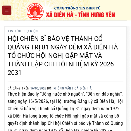
Chuyển
đến
nội
dung
TIN TỨC - SỰ KIỆN
HỘI CHIẾN SĨ BẢO VỆ THÀNH CỔ
QUẢNG TRỊ 81 NGÀY ĐÊM XÃ DIÊN HÀ
TỔ CHỨC HỘI NGHỊ GẶP MẶT VÀ
THÀNH LẬP CHI HỘI NHIỆM KỲ 2026 –
2031
ĐÃ ĐĂNG TRÊN
16/05/2026
BỞI
PHÒNG VĂN HOÁ DIÊN HÀ
Thực hiện đạo lý “Uống nước nhớ nguồn”, “Đền ơn đáp nghĩa”,
sáng ngày 16/5/2026, tại Hội trường Đảng uỷ xã Diên Hà, Hội
Chiến sĩ bảo vệ Thành cổ Quảng Trị 81 ngày đêm năm 1972
xã Diên Hà long trọng tổ chức Hội nghị gặp mặt và công bố
quyết định thành lập Chi hội Chiến sĩ bảo vệ Thành cổ Quảng
Trị 81 ngày đêm năm 1972 xã Diên Hà, nhiệm kỳ 2026 –