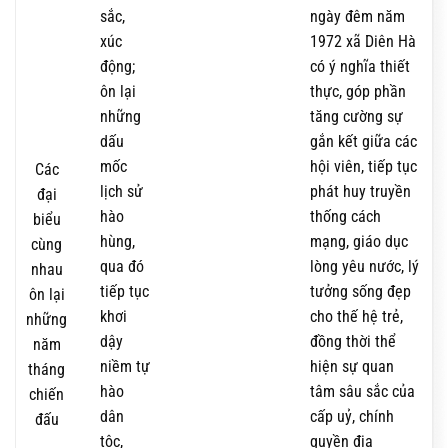
sắc,
ngày đêm năm
xúc
1972 xã Diên Hà
động;
có ý nghĩa thiết
ôn lại
thực, góp phần
những
tăng cường sự
dấu
gắn kết giữa các
mốc
hội viên, tiếp tục
Các
lịch sử
phát huy truyền
đại
hào
thống cách
biểu
hùng,
mạng, giáo dục
cùng
qua đó
lòng yêu nước, lý
nhau
tiếp tục
tưởng sống đẹp
ôn lại
khơi
cho thế hệ trẻ,
những
dậy
đồng thời thể
năm
niềm tự
hiện sự quan
tháng
hào
tâm sâu sắc của
chiến
dân
cấp uỷ, chính
đấu
tộc,
quyền địa