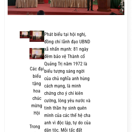
Phát biểu tại hội nghị,
đồng chí lãnh đạo UBND
xã nhấn mạnh: 81 ngày
đêm bảo vệ Thành cổ
Quảng Trị năm 1972 là
Các đại
biểu tượng sáng ngời
biểu
của chủ nghĩa anh hùng
tặng
cách mạng, là minh
hoa
chứng cho ý chí kiên
chúc
cường, lòng yêu nước và
mừng
tinh thần hy sinh quên
Hội
mình của các thế hệ cha
anh vì độc lập, tự do của
Trong
dân tộc. Mỗi tấc đất