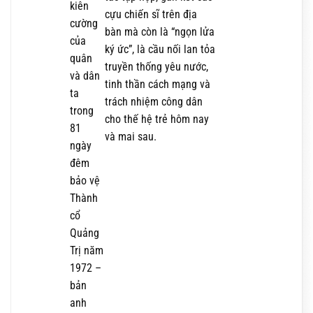
kiên
cựu chiến sĩ trên địa
cường
bàn mà còn là “ngọn lửa
của
ký ức”, là cầu nối lan tỏa
quân
truyền thống yêu nước,
và dân
tinh thần cách mạng và
ta
trách nhiệm công dân
trong
cho thế hệ trẻ hôm nay
81
và mai sau.
ngày
đêm
bảo vệ
Thành
cổ
Quảng
Trị năm
1972 –
bản
anh