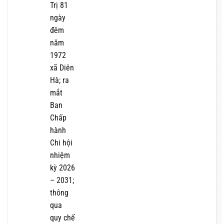
Trị 81
ngày
đêm
năm
1972
xã Diên
Hà; ra
mắt
Ban
Chấp
hành
Chi hội
nhiệm
kỳ 2026
– 2031;
thông
qua
quy chế