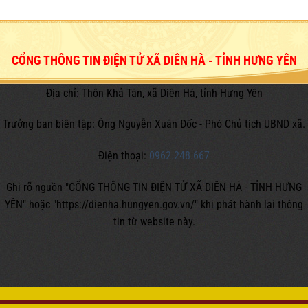
CỔNG THÔNG TIN ĐIỆN TỬ XÃ DIÊN HÀ - TỈNH HƯNG YÊN
Địa chỉ: Thôn Khả Tân, xã Diên Hà, tỉnh Hưng Yên
Trưởng ban biên tập: Ông Nguyễn Xuân Đốc - Phó Chủ tịch UBND xã.
Điện thoại:
0962.248.667
Ghi rõ nguồn "CỔNG THÔNG TIN ĐIỆN TỬ XÃ DIÊN HÀ - TỈNH HƯNG
YÊN" hoặc
"https://dienha.hungyen.gov.vn/" khi phát hành lại thông
tin từ website này.