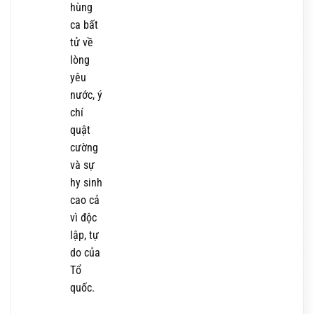
hùng
ca bất
tử về
lòng
yêu
nước, ý
chí
quật
cường
và sự
hy sinh
cao cả
vì độc
lập, tự
do của
Tổ
quốc.