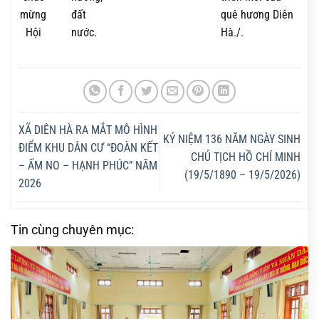
mừng
đất
quê hương Diên
Hội
nước.
Hà./.
XÃ DIÊN HÀ RA MẮT MÔ HÌNH
KỶ NIỆM 136 NĂM NGÀY SINH
ĐIỂM KHU DÂN CƯ “ĐOÀN KẾT
CHỦ TỊCH HỒ CHÍ MINH
– ẤM NO – HẠNH PHÚC” NĂM
(19/5/1890 – 19/5/2026)
2026
Tin cùng chuyên mục: