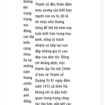
không
Thành cổ đều thấm đẫm
khí
máu xương của biết bao
trang
người con ưu tú; đó là
trọng,
lời nhắc nhở thiêng
xúc
liêng để thế hệ hôm nay
động,
luôn biết trân trọng hòa
các đại
bình, sống có trách
biểu
nhiệm và tiếp tục vun
cùng
đắp những giá trị cao
nhau
đẹp của dân tộc. Đồng
ôn lại
chí khẳng định, việc
những
thành lập Chi hội Chiến
năm
sĩ bảo vệ Thành cổ
tháng
Quảng Trị 81 ngày đêm
chiến
năm 1972 xã Diên Hà
đấu
không chỉ là dấu mốc
anh
quan trọng trong công
dũng,
tác tập hợp, gắn kết các