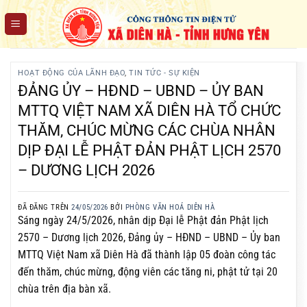
Chuyển
đến
nội
dung
HOẠT ĐỘNG CỦA LÃNH ĐẠO
,
TIN TỨC - SỰ KIỆN
ĐẢNG ỦY – HĐND – UBND – ỦY BAN
MTTQ VIỆT NAM XÃ DIÊN HÀ TỔ CHỨC
THĂM, CHÚC MỪNG CÁC CHÙA NHÂN
DỊP ĐẠI LỄ PHẬT ĐẢN PHẬT LỊCH 2570
– DƯƠNG LỊCH 2026
ĐÃ ĐĂNG TRÊN
24/05/2026
BỞI
PHÒNG VĂN HOÁ DIÊN HÀ
Sáng ngày 24/5/2026, nhân dịp Đại lễ Phật đản Phật lịch
2570 – Dương lịch 2026, Đảng ủy – HĐND – UBND – Ủy ban
MTTQ Việt Nam xã Diên Hà đã thành lập 05 đoàn công tác
đến thăm, chúc mừng, động viên các tăng ni, phật tử tại 20
chùa trên địa bàn xã.