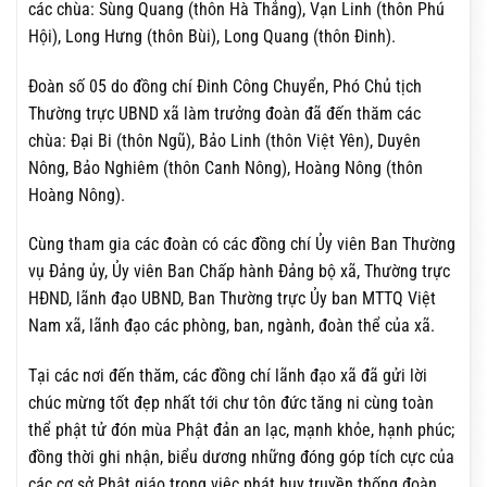
các chùa: Sùng Quang (thôn Hà Thắng), Vạn Linh (thôn Phú
Hội), Long Hưng (thôn Bùi), Long Quang (thôn Đinh).
Đoàn số 05 do đồng chí Đinh Công Chuyển, Phó Chủ tịch
Thường trực UBND xã làm trưởng đoàn đã đến thăm các
chùa: Đại Bi (thôn Ngũ), Bảo Linh (thôn Việt Yên), Duyên
Nông, Bảo Nghiêm (thôn Canh Nông), Hoàng Nông (thôn
Hoàng Nông).
Cùng tham gia các đoàn có các đồng chí Ủy viên Ban Thường
vụ Đảng ủy, Ủy viên Ban Chấp hành Đảng bộ xã, Thường trực
HĐND, lãnh đạo UBND, Ban Thường trực Ủy ban MTTQ Việt
Nam xã, lãnh đạo các phòng, ban, ngành, đoàn thể của xã.
Tại các nơi đến thăm, các đồng chí lãnh đạo xã đã gửi lời
chúc mừng tốt đẹp nhất tới chư tôn đức tăng ni cùng toàn
thể phật tử đón mùa Phật đản an lạc, mạnh khỏe, hạnh phúc;
đồng thời ghi nhận, biểu dương những đóng góp tích cực của
các cơ sở Phật giáo trong việc phát huy truyền thống đoàn