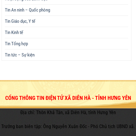
Tin An ninh – Quốc phòng
Tin Giáo dục, Y tế
Tin Kinh tế
Tin Tổng hợp
Tin tức – Sự kiện
CỔNG THÔNG TIN ĐIỆN TỬ XÃ DIÊN HÀ - TỈNH HƯNG YÊN
Địa chỉ: Thôn Khả Tân, xã Diên Hà, tỉnh Hưng Yên
Trưởng ban biên tập: Ông Nguyễn Xuân Đốc - Phó Chủ tịch UBND xã.