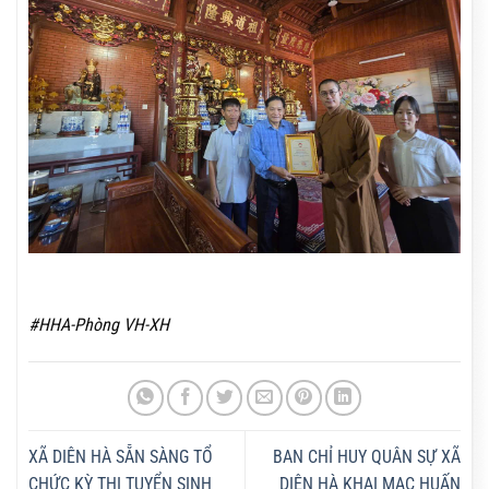
#HHA-Phòng VH-XH
XÃ DIÊN HÀ SẴN SÀNG TỔ
BAN CHỈ HUY QUÂN SỰ XÃ
CHỨC KỲ THI TUYỂN SINH
DIÊN HÀ KHAI MẠC HUẤN