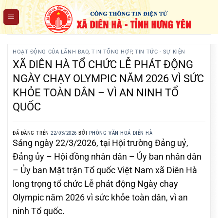
Chuyển
đến
nội
dung
HOẠT ĐỘNG CỦA LÃNH ĐẠO
,
TIN TỔNG HỢP
,
TIN TỨC - SỰ KIỆN
XÃ DIÊN HÀ TỔ CHỨC LỄ PHÁT ĐỘNG
NGÀY CHẠY OLYMPIC NĂM 2026 VÌ SỨC
KHỎE TOÀN DÂN – VÌ AN NINH TỔ
QUỐC
ĐÃ ĐĂNG TRÊN
22/03/2026
BỞI
PHÒNG VĂN HOÁ DIÊN HÀ
Sáng ngày 22/3/2026, tại Hội trường Đảng uỷ,
Đảng ủy – Hội đồng nhân dân – Ủy ban nhân dân
– Ủy ban Mặt trận Tổ quốc Việt Nam xã Diên Hà
long trọng tổ chức Lễ phát động Ngày chạy
Olympic năm 2026 vì sức khỏe toàn dân, vì an
ninh Tổ quốc.