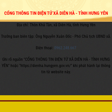
CỔNG THÔNG TIN ĐIỆN TỬ XÃ DIÊN HÀ - TỈNH HƯNG YÊN
Địa chỉ: Thôn Khả Tân, xã Diên Hà, tỉnh Hưng Yên
Trưởng ban biên tập: Ông Nguyễn Xuân Đốc - Phó Chủ tịch UBND xã.
Điện thoại:
0962.248.667
Ghi rõ nguồn "CỔNG THÔNG TIN ĐIỆN TỬ XÃ DIÊN HÀ - TỈNH HƯNG
YÊN" hoặc
"https://dienha.hungyen.gov.vn/" khi phát hành lại thông
tin từ website này.