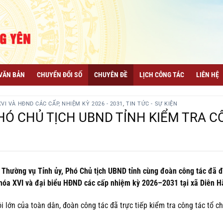
VĂN BẢN
CHUYỂN ĐỔI SỐ
CHUYÊN ĐỀ
LỊCH CÔNG TÁC
LIÊN HỆ
I VÀ HĐND CÁC CẤP, NHIỆM KỲ 2026 - 2031
,
TIN TỨC - SỰ KIỆN
HÓ CHỦ TỊCH UBND TỈNH KIỂM TRA 
 Thường vụ Tỉnh ủy, Phó Chủ tịch UBND tỉnh cùng đoàn công tác đã 
khóa XVI và đại biểu HĐND các cấp nhiệm kỳ 2026–2031 tại xã Diên H
 lớn của toàn dân, đoàn công tác đã trực tiếp kiểm tra công tác tổ ch