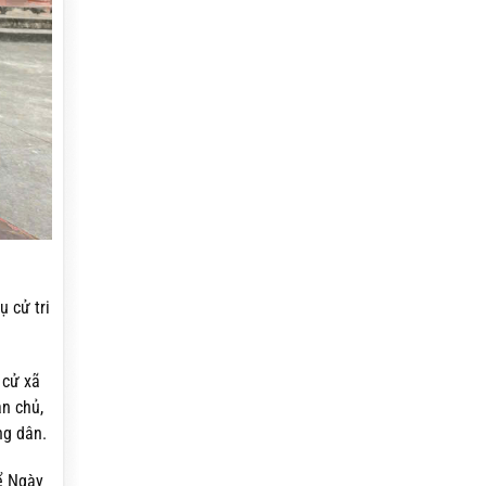
ụ cử tri
 cử xã
n chủ,
ng dân.
để Ngày