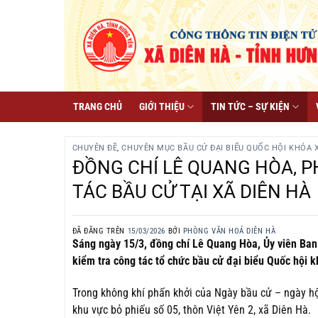
Chuyển
đến
nội
dung
TRANG CHỦ
GIỚI THIỆU
TIN TỨC – SỰ KIỆN
CHUYÊN ĐỀ
,
CHUYÊN MỤC BẦU CỬ ĐẠI BIỂU QUỐC HỘI KHÓA XV
ĐỒNG CHÍ LÊ QUANG HÒA, P
TÁC BẦU CỬ TẠI XÃ DIÊN HÀ
ĐÃ ĐĂNG TRÊN
15/03/2026
BỞI
PHÒNG VĂN HOÁ DIÊN HÀ
Sáng ngày 15/3, đồng chí Lê Quang Hòa, Ủy viên Ban
kiểm tra công tác tổ chức bầu cử đại biểu Quốc hội 
Trong không khí phấn khởi của Ngày bầu cử – ngày hội
khu vực bỏ phiếu số 05, thôn Việt Yên 2, xã Diên Hà.