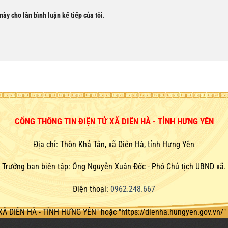
này cho lần bình luận kế tiếp của tôi.
CỔNG THÔNG TIN ĐIỆN TỬ XÃ DIÊN HÀ - TỈNH HƯNG YÊN
Địa chỉ: Thôn Khả Tân, xã Diên Hà, tỉnh Hưng Yên
Trưởng ban biên tập: Ông Nguyễn Xuân Đốc - Phó Chủ tịch UBND xã.
Điện thoại:
0962.248.667
XÃ DIÊN HÀ - TỈNH HƯNG YÊN" hoặc
"https://dienha.hungyen.gov.vn/" 