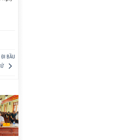
 ĐI BẦU
CỬ