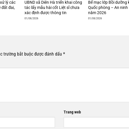
xử lý các
UBND xã Diên Hà triển khai công
Bế mạc lớp Bồi dưỡng 
 đất đai,
tác lấy mẫu hài cốt Liệt sĩ chưa
Quốc phòng – An ninh 
xác định được thông tin
năm 2026
01/08/2026
01/08/2026
c trường bắt buộc được đánh dấu
*
Trang web