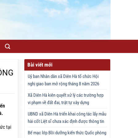
Bài viết mới
CÔNG
Uỷ ban Nhân dân xã Diên Hà tổ chức Hội
nghị giao ban mở rộng tháng 8 năm 2026
Xã Diên Hà kiên quyết xử lý các trường hợp
vi phạm về đất đai, trật tự xây dựng
đến
à.
UBND xã Diên Hà triển khai công tác lấy mẫu
hài cốt Liệt sĩ chưa xác định được thông tin
ức tại
Bế mạc lớp Bồi dưỡng kiến thức Quốc phòng