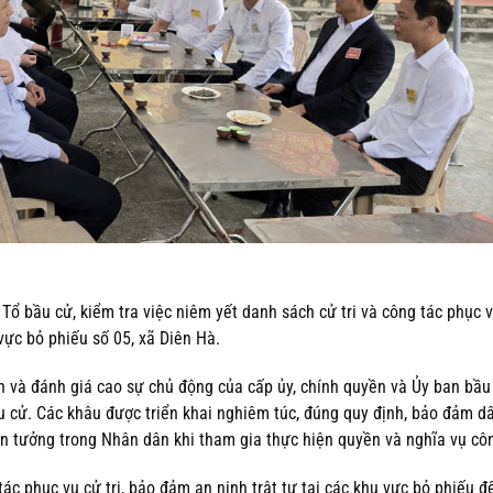
Tổ bầu cử, kiểm tra việc niêm yết danh sách cử tri và công tác phục v
 vực bỏ phiếu số 05, xã Diên Hà.
n và đánh giá cao sự chủ động của cấp ủy, chính quyền và Ủy ban bầu
u cử. Các khâu được triển khai nghiêm túc, đúng quy định, bảo đảm dâ
tin tưởng trong Nhân dân khi tham gia thực hiện quyền và nghĩa vụ cô
tác phục vụ cử tri, bảo đảm an ninh trật tự tại các khu vực bỏ phiếu 