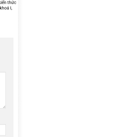
kiến thức
khoá I,