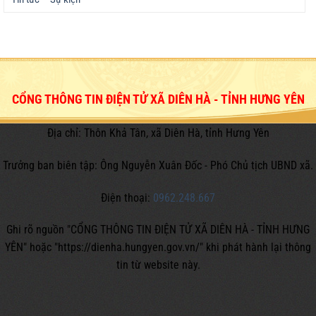
CỔNG THÔNG TIN ĐIỆN TỬ XÃ DIÊN HÀ - TỈNH HƯNG YÊN
Địa chỉ: Thôn Khả Tân, xã Diên Hà, tỉnh Hưng Yên
Trưởng ban biên tập: Ông Nguyễn Xuân Đốc - Phó Chủ tịch UBND xã.
Điện thoại:
0962.248.667
Ghi rõ nguồn "CỔNG THÔNG TIN ĐIỆN TỬ XÃ DIÊN HÀ - TỈNH HƯNG
YÊN" hoặc
"https://dienha.hungyen.gov.vn/" khi phát hành lại thông
tin từ website này.