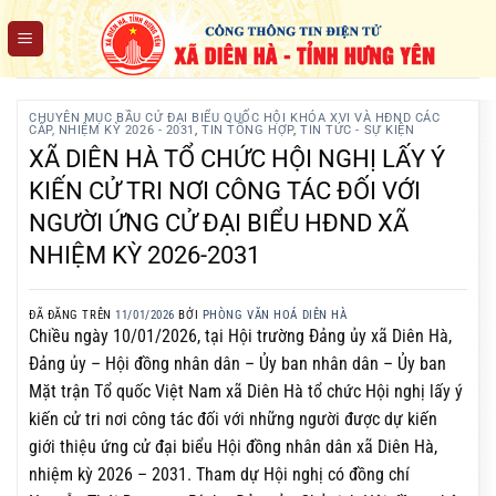
Chuyển
đến
nội
dung
CHUYÊN MỤC BẦU CỬ ĐẠI BIỂU QUỐC HỘI KHÓA XVI VÀ HĐND CÁC
CẤP, NHIỆM KỲ 2026 - 2031
,
TIN TỔNG HỢP
,
TIN TỨC - SỰ KIỆN
XÃ DIÊN HÀ TỔ CHỨC HỘI NGHỊ LẤY Ý
KIẾN CỬ TRI NƠI CÔNG TÁC ĐỐI VỚI
NGƯỜI ỨNG CỬ ĐẠI BIỂU HĐND XÃ
NHIỆM KỲ 2026-2031
ĐÃ ĐĂNG TRÊN
11/01/2026
BỞI
PHÒNG VĂN HOÁ DIÊN HÀ
Chiều ngày 10/01/2026, tại Hội trường Đảng ủy xã Diên Hà,
Đảng ủy – Hội đồng nhân dân – Ủy ban nhân dân – Ủy ban
Mặt trận Tổ quốc Việt Nam xã Diên Hà tổ chức Hội nghị lấy ý
kiến cử tri nơi công tác đối với những người được dự kiến
giới thiệu ứng cử đại biểu Hội đồng nhân dân xã Diên Hà,
nhiệm kỳ 2026 – 2031. Tham dự Hội nghị có đồng chí