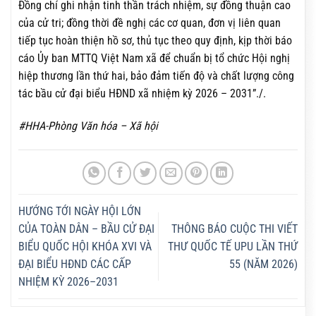
Đồng chí ghi nhận tinh thần trách nhiệm, sự đồng thuận cao
của cử tri; đồng thời đề nghị các cơ quan, đơn vị liên quan
tiếp tục hoàn thiện hồ sơ, thủ tục theo quy định, kịp thời báo
cáo Ủy ban MTTQ Việt Nam xã để chuẩn bị tổ chức Hội nghị
hiệp thương lần thứ hai, bảo đảm tiến độ và chất lượng công
tác bầu cử đại biểu HĐND xã nhiệm kỳ 2026 – 2031”./.
#HHA-Phòng Văn hóa – Xã hội
HƯỚNG TỚI NGÀY HỘI LỚN
CỦA TOÀN DÂN – BẦU CỬ ĐẠI
THÔNG BÁO CUỘC THI VIẾT
BIỂU QUỐC HỘI KHÓA XVI VÀ
THƯ QUỐC TẾ UPU LẦN THỨ
ĐẠI BIỂU HĐND CÁC CẤP
55 (NĂM 2026)
NHIỆM KỲ 2026–2031