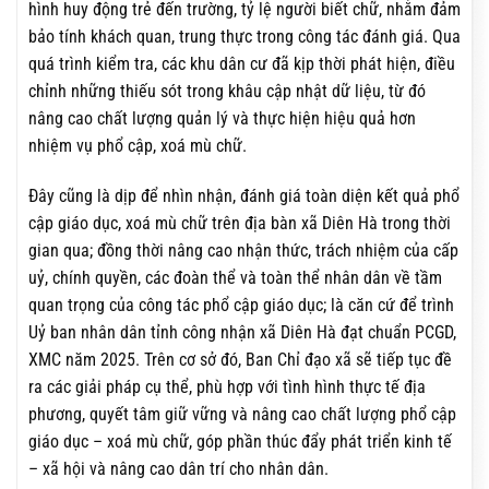
hình huy động trẻ đến trường, tỷ lệ người biết chữ, nhằm đảm
bảo tính khách quan, trung thực trong công tác đánh giá. Qua
quá trình kiểm tra, các khu dân cư đã kịp thời phát hiện, điều
chỉnh những thiếu sót trong khâu cập nhật dữ liệu, từ đó
nâng cao chất lượng quản lý và thực hiện hiệu quả hơn
nhiệm vụ phổ cập, xoá mù chữ.
Đây cũng là dịp để nhìn nhận, đánh giá toàn diện kết quả phổ
cập giáo dục, xoá mù chữ trên địa bàn xã Diên Hà trong thời
gian qua; đồng thời nâng cao nhận thức, trách nhiệm của cấp
uỷ, chính quyền, các đoàn thể và toàn thể nhân dân về tầm
quan trọng của công tác phổ cập giáo dục; là căn cứ để trình
Uỷ ban nhân dân tỉnh công nhận xã Diên Hà đạt chuẩn PCGD,
XMC năm 2025. Trên cơ sở đó, Ban Chỉ đạo xã sẽ tiếp tục đề
ra các giải pháp cụ thể, phù hợp với tình hình thực tế địa
phương, quyết tâm giữ vững và nâng cao chất lượng phổ cập
giáo dục – xoá mù chữ, góp phần thúc đẩy phát triển kinh tế
– xã hội và nâng cao dân trí cho nhân dân.