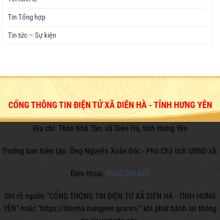
Tin Tổng hợp
Tin tức – Sự kiện
CỔNG THÔNG TIN ĐIỆN TỬ XÃ DIÊN HÀ - TỈNH HƯNG YÊN
Địa chỉ: Thôn Khả Tân, xã Diên Hà, tỉnh Hưng Yên
Trưởng ban biên tập: Ông Nguyễn Xuân Đốc - Phó Chủ tịch UBND xã.
Điện thoại:
0962.248.667
Ghi rõ nguồn "CỔNG THÔNG TIN ĐIỆN TỬ XÃ DIÊN HÀ - TỈNH HƯNG
YÊN" hoặc
"https://dienha.hungyen.gov.vn/" khi phát hành lại thông