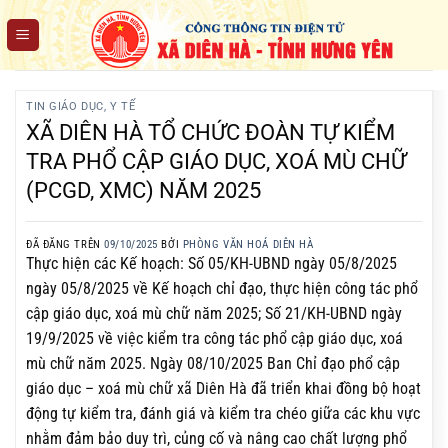
Chuyển
đến
nội
dung
TIN GIÁO DỤC, Y TẾ
XÃ DIÊN HÀ TỔ CHỨC ĐOÀN TỰ KIỂM
TRA PHỔ CẬP GIÁO DỤC, XOÁ MÙ CHỮ
(PCGD, XMC) NĂM 2025
ĐÃ ĐĂNG TRÊN
09/10/2025
BỞI
PHÒNG VĂN HOÁ DIÊN HÀ
Thực hiện các Kế hoạch: Số 05/KH-UBND ngày 05/8/2025
ngày 05/8/2025 về Kế hoạch chỉ đạo, thực hiện công tác phổ
cập giáo dục, xoá mù chữ năm 2025; Số 21/KH-UBND ngày
19/9/2025 về việc kiểm tra công tác phổ cập giáo dục, xoá
mù chữ năm 2025. Ngày 08/10/2025 Ban Chỉ đạo phổ cập
giáo dục – xoá mù chữ xã Diên Hà đã triển khai đồng bộ hoạt
động tự kiểm tra, đánh giá và kiểm tra chéo giữa các khu vực
nhằm đảm bảo duy trì, củng cố và nâng cao chất lượng phổ