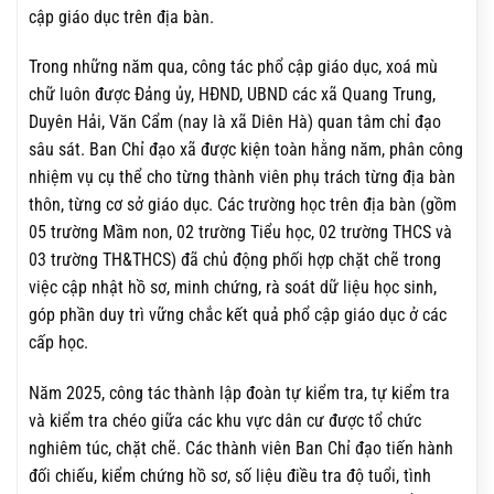
cập giáo dục trên địa bàn.
Trong những năm qua, công tác phổ cập giáo dục, xoá mù
chữ luôn được Đảng ủy, HĐND, UBND các xã Quang Trung,
Duyên Hải, Văn Cẩm (nay là xã Diên Hà) quan tâm chỉ đạo
sâu sát. Ban Chỉ đạo xã được kiện toàn hằng năm, phân công
nhiệm vụ cụ thể cho từng thành viên phụ trách từng địa bàn
thôn, từng cơ sở giáo dục. Các trường học trên địa bàn (gồm
05 trường Mầm non, 02 trường Tiểu học, 02 trường THCS và
03 trường TH&THCS) đã chủ động phối hợp chặt chẽ trong
việc cập nhật hồ sơ, minh chứng, rà soát dữ liệu học sinh,
góp phần duy trì vững chắc kết quả phổ cập giáo dục ở các
cấp học.
Năm 2025, công tác thành lập đoàn tự kiểm tra, tự kiểm tra
và kiểm tra chéo giữa các khu vực dân cư được tổ chức
nghiêm túc, chặt chẽ. Các thành viên Ban Chỉ đạo tiến hành
đối chiếu, kiểm chứng hồ sơ, số liệu điều tra độ tuổi, tình