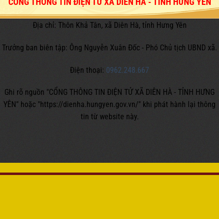
CỔNG THÔNG TIN ĐIỆN TỬ XÃ DIÊN HÀ - TỈNH HƯNG YÊN
Địa chỉ: Thôn Khả Tân, xã Diên Hà, tỉnh Hưng Yên
Trưởng ban biên tập: Ông Nguyễn Xuân Đốc - Phó Chủ tịch UBND xã.
Điện thoại:
0962.248.667
Ghi rõ nguồn "CỔNG THÔNG TIN ĐIỆN TỬ XÃ DIÊN HÀ - TỈNH HƯNG
YÊN" hoặc
"https://dienha.hungyen.gov.vn/" khi phát hành lại thông
tin từ website này.