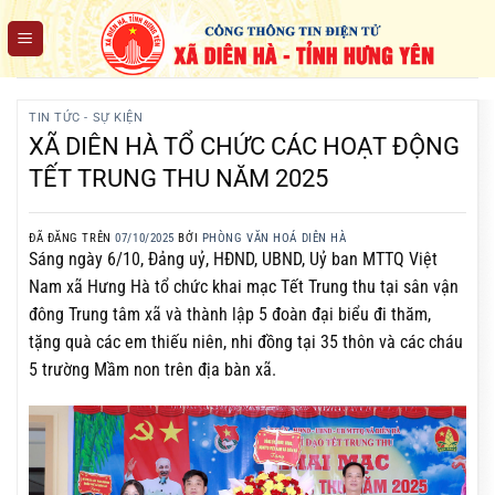
Chuyển
đến
nội
dung
TIN TỨC - SỰ KIỆN
XÃ DIÊN HÀ TỔ CHỨC CÁC HOẠT ĐỘNG
TẾT TRUNG THU NĂM 2025
ĐÃ ĐĂNG TRÊN
07/10/2025
BỞI
PHÒNG VĂN HOÁ DIÊN HÀ
Sáng ngày 6/10, Đảng uỷ, HĐND, UBND, Uỷ ban MTTQ Việt
Nam xã Hưng Hà tổ chức khai mạc Tết Trung thu tại sân vận
đông Trung tâm xã và thành lập 5 đoàn đại biểu đi thăm,
tặng quà các em thiếu niên, nhi đồng tại 35 thôn và các cháu
5 trường Mầm non trên địa bàn xã.