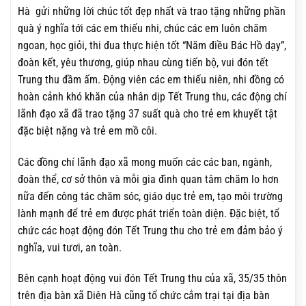
Hà gửi những lời chúc tốt đẹp nhất và trao tặng những phần
quà ý nghĩa tới các em thiếu nhi, chúc các em luôn chăm
ngoan, học giỏi, thi đua thực hiện tốt “Năm điều Bác Hồ dạy”,
đoàn kết, yêu thương, giúp nhau cùng tiến bộ, vui đón tết
Trung thu đầm ấm. Động viên các em thiếu niên, nhi đồng có
hoàn cảnh khó khăn của nhân dịp Tết Trung thu, các động chí
lãnh đạo xã đã trao tặng 37 suất quà cho trẻ em khuyết tật
đặc biệt nặng và trẻ em mồ côi.
Các đồng chí lãnh đạo xã mong muốn các các ban, ngành,
đoàn thể, cơ sở thôn và mỗi gia đình quan tâm chăm lo hơn
nữa đến công tác chăm sóc, giáo dục trẻ em, tạo môi trường
lành mạnh để trẻ em được phát triển toàn diện. Đặc biệt, tổ
chức các hoạt động đón Tết Trung thu cho trẻ em đảm bảo ý
nghĩa, vui tươi, an toàn.
Bên cạnh hoạt động vui đón Tết Trung thu của xã, 35/35 thôn
trên địa bàn xã Diên Hà cũng tổ chức cắm trại tại địa bàn