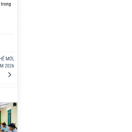
 trong
HẾ MỚI,
M 2026