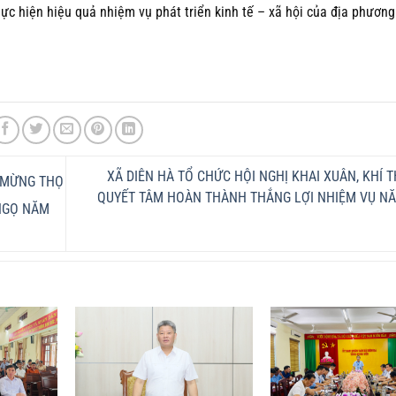
c hiện hiệu quả nhiệm vụ phát triển kinh tế – xã hội của địa phương
XÃ DIÊN HÀ TỔ CHỨC HỘI NGHỊ KHAI XUÂN, KHÍ T
 MỪNG THỌ
QUYẾT TÂM HOÀN THÀNH THẮNG LỢI NHIỆM VỤ NĂ
 NGỌ NĂM