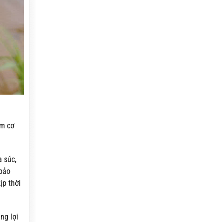
ảm cơ
 súc,
 bảo
ịp thời
ng lợi