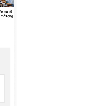
ên Hà tổ
n mở rộng