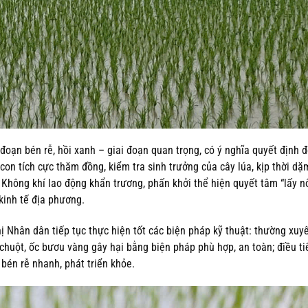
đoạn bén rễ, hồi xanh – giai đoạn quan trọng, có ý nghĩa quyết định 
con tích cực thăm đồng, kiểm tra sinh trưởng của cây lúa, kịp thời dặm
 Không khí lao động khẩn trương, phấn khởi thể hiện quyết tâm “lấy n
kinh tế địa phương.
hị Nhân dân tiếp tục thực hiện tốt các biện pháp kỹ thuật: thường xu
 chuột, ốc bươu vàng gây hại bằng biện pháp phù hợp, an toàn; điều ti
bén rễ nhanh, phát triển khỏe.