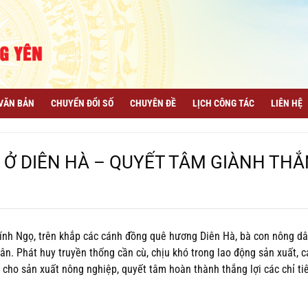
VĂN BẢN
CHUYỂN ĐỔI SỐ
CHUYÊN ĐỀ
LỊCH CÔNG TÁC
LIÊN HỆ
 Ở DIÊN HÀ – QUYẾT TÂM GIÀNH TH
ính Ngọ, trên khắp các cánh đồng quê hương Diên Hà, bà con nông d
. Phát huy truyền thống cần cù, chịu khó trong lao động sản xuất, c
cho sản xuất nông nghiệp, quyết tâm hoàn thành thắng lợi các chỉ ti