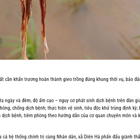
uất cần khẩn trương hoàn thành gieo trồng đúng khung thời vụ, bảo đ
iữa ngày và đêm, độ ẩm cao – nguy cơ phát sinh dịch bệnh trên đàn gia
òng, chống dịch bệnh; thực hiện vệ sinh, tiêu độc khử trùng định kỳ;
nh dịch bệnh, tiêm phòng theo hướng dẫn của cơ quan chuyên môn và k
a cả hệ thống chính trị cùng Nhân dân, xã Diên Hà phấn đấu giành thắ