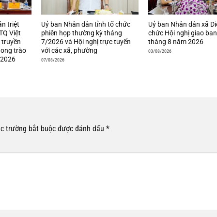
án triệt
Uỷ ban Nhân dân tỉnh tổ chức
Uỷ ban Nhân dân xã Di
TQ Việt
phiên họp thường kỳ tháng
chức Hội nghị giao ba
 truyền
7/2026 và Hội nghị trực tuyến
tháng 8 năm 2026
hong trào
với các xã, phường
03/08/2026
 2026
07/08/2026
c trường bắt buộc được đánh dấu
*