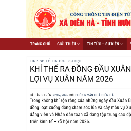
Chuyển
đến
nội
dung
TRANG CHỦ
GIỚI THIỆU
TIN TỨC – SỰ KIỆN
TIN KINH TẾ
,
TIN TỨC - SỰ KIỆN
KHÍ THẾ RA ĐỒNG ĐẦU XUÂN
LỢI VỤ XUÂN NĂM 2026
ĐÃ ĐĂNG TRÊN
22/02/2026
BỞI
PHÒNG VĂN HOÁ DIÊN HÀ
Trong không khí rộn ràng của những ngày đầu Xuân B
đồng loạt xuống đồng chăm sóc lúa và cây màu vụ Xuân
đảng viên và Nhân dân toàn xã đang tập trung cao độ 
triển kinh tế – xã hội năm 2026.