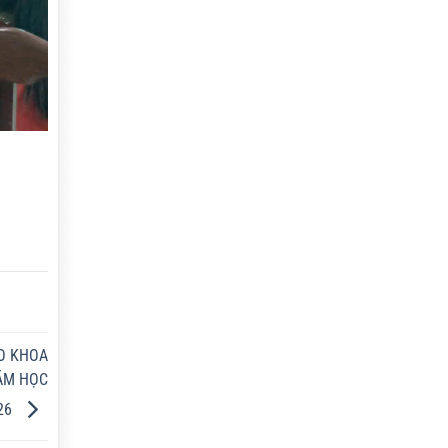
ẠO KHOA
ĂM HỌC
026