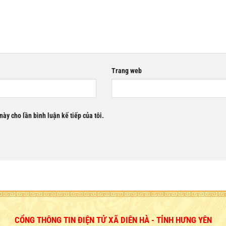
Trang web
này cho lần bình luận kế tiếp của tôi.
CỔNG THÔNG TIN ĐIỆN TỬ XÃ DIÊN HÀ - TỈNH HƯNG YÊN