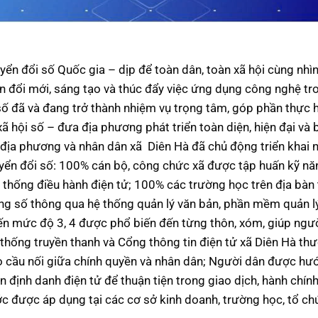
 đổi số Quốc gia – dịp để toàn dân, toàn xã hội cùng nhìn 
n đổi mới, sáng tạo và thúc đẩy việc ứng dụng công nghệ tr
số đã và đang trở thành nhiệm vụ trọng tâm, góp phần thực 
xã hội số – đưa địa phương phát triển toàn diện, hiện đại và 
n địa phương và nhân dân xã Diên Hà đã chủ động triển khai 
yển đổi số: 100% cán bộ, công chức xã được tập huấn kỹ nă
 thống điều hành điện tử; 100% các trường học trên địa bàn
ường số thông qua hệ thống quản lý văn bản, phần mềm quản l
yến mức độ 3, 4 được phổ biến đến từng thôn, xóm, giúp ngư
 thống truyền thanh và Cổng thông tin điện tử xã Diên Hà th
tạo cầu nối giữa chính quyền và nhân dân; Người dân được hư
định danh điện tử để thuận tiện trong giao dịch, hành chính,
c được áp dụng tại các cơ sở kinh doanh, trường học, tổ ch