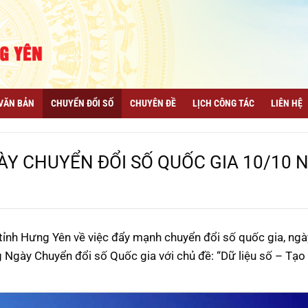
VĂN BẢN
CHUYỂN ĐỔI SỐ
CHUYÊN ĐỀ
LỊCH CÔNG TÁC
LIÊN HỆ
Y CHUYỂN ĐỔI SỐ QUỐC GIA 10/10 
ỉnh Hưng Yên về việc đẩy mạnh chuyển đổi số quốc gia, ngà
Ngày Chuyển đổi số Quốc gia với chủ đề: “Dữ liệu số – Tạ