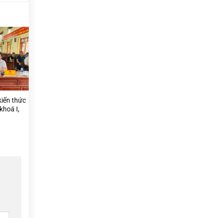
kiến thức
khoá I,