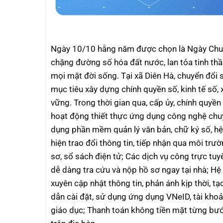
Ngày 10/10 hằng năm được chọn là Ngày Chuyển
chặng đường số hóa đất nước, lan tỏa tinh thầ
mọi mặt đời sống. Tại xã Diên Hà, chuyển đổi 
mục tiêu xây dựng chính quyền số, kinh tế số, 
vững. Trong thời gian qua, cấp ủy, chính quyề
hoạt động thiết thực ứng dụng công nghệ chu
dụng phần mềm quản lý văn bản, chữ ký số, hệ
hiện trao đổi thông tin, tiếp nhận qua môi tr
sơ, sổ sách điện tử; Các dịch vụ công trực tu
dễ dàng tra cứu và nộp hồ sơ ngay tại nhà; Hệ
xuyên cập nhật thông tin, phản ánh kịp thời, 
dẫn cài đặt, sử dụng ứng dụng VNeID, tài khoản 
giáo dục; Thanh toán không tiền mặt từng bướ