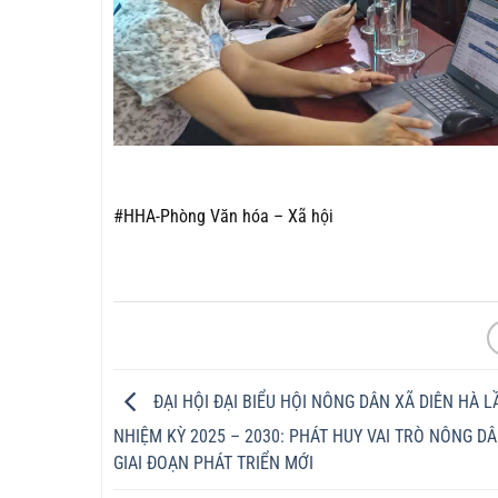
#HHA-Phòng Văn hóa – Xã hội
ĐẠI HỘI ĐẠI BIỂU HỘI NÔNG DÂN XÃ DIÊN HÀ LẦ
NHIỆM KỲ 2025 – 2030: PHÁT HUY VAI TRÒ NÔNG D
GIAI ĐOẠN PHÁT TRIỂN MỚI