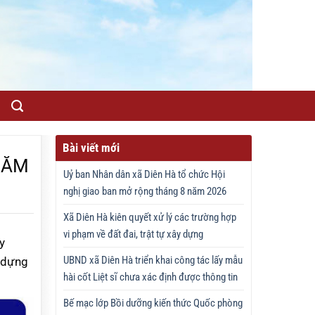
Bài viết mới
NĂM
Uỷ ban Nhân dân xã Diên Hà tổ chức Hội
nghị giao ban mở rộng tháng 8 năm 2026
Xã Diên Hà kiên quyết xử lý các trường hợp
vi phạm về đất đai, trật tự xây dựng
y
UBND xã Diên Hà triển khai công tác lấy mẫu
o dựng
hài cốt Liệt sĩ chưa xác định được thông tin
Bế mạc lớp Bồi dưỡng kiến thức Quốc phòng