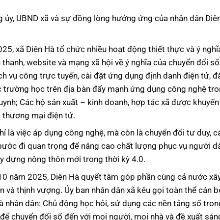
g ủy, UBND xã và sự đồng lòng hưởng ứng của nhân dân Diê
, xã Diên Hà tổ chức nhiều hoạt động thiết thực và ý nghĩ
 thanh, website và mạng xã hội về ý nghĩa của chuyển đổi số
 vụ công trực tuyến, cài đặt ứng dụng định danh điện tử, đ
c trường học trên địa bàn đẩy mạnh ứng dụng công nghệ tr
huynh; Các hộ sản xuất – kinh doanh, hợp tác xã được khuyến
 thương mại điện tử.
hỉ là việc áp dụng công nghệ, mà còn là chuyển đổi tư duy, c
bước đi quan trọng để nâng cao chất lượng phục vụ người dâ
ây dựng nông thôn mới trong thời kỳ 4.0.
0 năm 2025, Diên Hà quyết tâm góp phần cùng cả nước xâ
n và thịnh vượng. Ủy ban nhân dân xã kêu gọi toàn thể cán b
và nhân dân: Chủ động học hỏi, sử dụng các nền tảng số tron
 để chuyển đổi số đến với mọi người, mọi nhà và đề xuất sáng