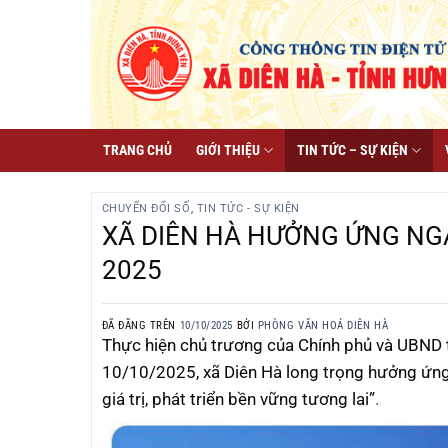
Chuyển
đến
nội
dung
TRANG CHỦ
GIỚI THIỆU
TIN TỨC – SỰ KIỆN
CHUYỂN ĐỔI SỐ
,
TIN TỨC - SỰ KIỆN
XÃ DIÊN HÀ HƯỞNG ỨNG NGÀ
2025
ĐÃ ĐĂNG TRÊN
10/10/2025
BỞI
PHÒNG VĂN HOÁ DIÊN HÀ
Thực hiện chủ trương của Chính phủ và UBND t
10/10/2025, xã Diên Hà long trọng hưởng ứng 
giá trị, phát triển bền vững tương lai”
.