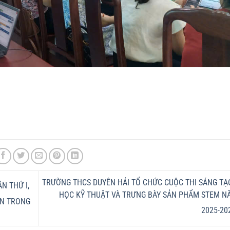
TRƯỜNG THCS DUYÊN HẢI TỔ CHỨC CUỘC THI SÁNG T
N THỨ I,
HỌC KỸ THUẬT VÀ TRƯNG BÀY SẢN PHẨM STEM N
ÂN TRONG
2025-2