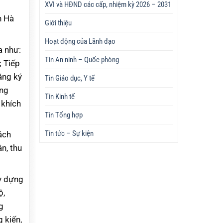
XVI và HĐND các cấp, nhiệm kỳ 2026 – 2031
n Hà
Giới thiệu
Hoạt động của Lãnh đạo
a như:
Tin An ninh – Quốc phòng
; Tiếp
ăng ký
Tin Giáo dục, Y tế
ong
Tin Kinh tế
 khích
Tin Tổng hợp
Tin tức – Sự kiện
ách
n, thu
y dựng
ộ,
g
 kiến,