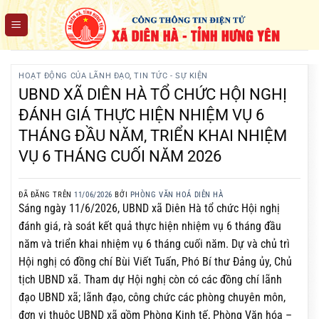
Chuyển
đến
nội
dung
HOẠT ĐỘNG CỦA LÃNH ĐẠO
,
TIN TỨC - SỰ KIỆN
UBND XÃ DIÊN HÀ TỔ CHỨC HỘI NGHỊ
ĐÁNH GIÁ THỰC HIỆN NHIỆM VỤ 6
THÁNG ĐẦU NĂM, TRIỂN KHAI NHIỆM
VỤ 6 THÁNG CUỐI NĂM 2026
ĐÃ ĐĂNG TRÊN
11/06/2026
BỞI
PHÒNG VĂN HOÁ DIÊN HÀ
Sáng ngày 11/6/2026, UBND xã Diên Hà tổ chức Hội nghị
đánh giá, rà soát kết quả thực hiện nhiệm vụ 6 tháng đầu
năm và triển khai nhiệm vụ 6 tháng cuối năm. Dự và chủ trì
Hội nghị có đồng chí Bùi Viết Tuấn, Phó Bí thư Đảng ủy, Chủ
tịch UBND xã. Tham dự Hội nghị còn có các đồng chí lãnh
đạo UBND xã; lãnh đạo, công chức các phòng chuyên môn,
đơn vị thuộc UBND xã gồm Phòng Kinh tế, Phòng Văn hóa –