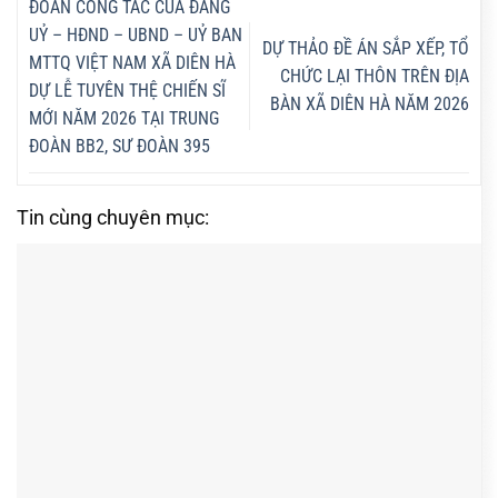
ĐOÀN CÔNG TÁC CỦA ĐẢNG
UỶ – HĐND – UBND – UỶ BAN
DỰ THẢO ĐỀ ÁN SẮP XẾP, TỔ
MTTQ VIỆT NAM XÃ DIÊN HÀ
CHỨC LẠI THÔN TRÊN ĐỊA
DỰ LỄ TUYÊN THỆ CHIẾN SĨ
BÀN XÃ DIÊN HÀ NĂM 2026
MỚI NĂM 2026 TẠI TRUNG
ĐOÀN BB2, SƯ ĐOÀN 395
Tin cùng chuyên mục: