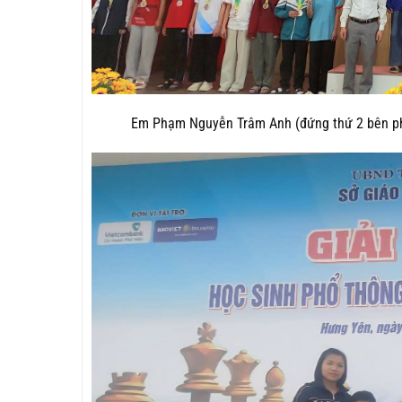
Em Phạm Nguyễn Trâm Anh (đứng thứ 2 bên p