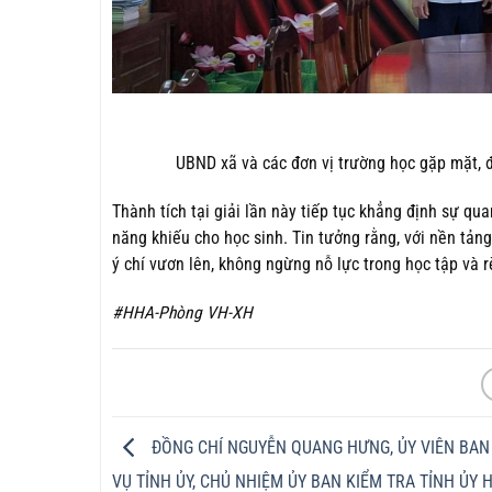
UBND xã và các đơn vị trường học gặp mặt, đ
Thành tích tại giải lần này tiếp tục khẳng định sự q
năng khiếu cho học sinh. Tin tưởng rằng, với nền tảng
ý chí vươn lên, không ngừng nỗ lực trong học tập và 
#HHA-Phòng VH-XH
ĐỒNG CHÍ NGUYỄN QUANG HƯNG, ỦY VIÊN BA
VỤ TỈNH ỦY, CHỦ NHIỆM ỦY BAN KIỂM TRA TỈNH ỦY 