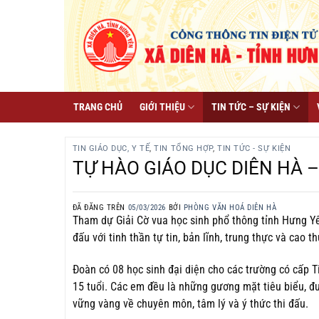
Chuyển
đến
nội
dung
TRANG CHỦ
GIỚI THIỆU
TIN TỨC – SỰ KIỆN
TIN GIÁO DỤC, Y TẾ
,
TIN TỔNG HỢP
,
TIN TỨC - SỰ KIỆN
TỰ HÀO GIÁO DỤC DIÊN HÀ 
ĐÃ ĐĂNG TRÊN
05/03/2026
BỞI
PHÒNG VĂN HOÁ DIÊN HÀ
Tham dự Giải Cờ vua học sinh phổ thông tỉnh Hưng Yê
đấu với tinh thần tự tin, bản lĩnh, trung thực và cao th
Đoàn có 08 học sinh đại diện cho các trường có cấp T
15 tuổi. Các em đều là những gương mặt tiêu biểu, đ
vững vàng về chuyên môn, tâm lý và ý thức thi đấu.