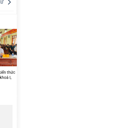
CỬ
kiến thức
khoá I,