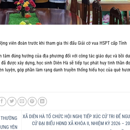
ộng viên đoàn trước khi tham gia thi đấu Giải cờ vua HSPT cấp Tỉnh
uan tâm đúng hướng của địa phương đối với công tác giáo dục và bồi d
 đã được xây dựng, học sinh Diên Hà sẽ tiếp tục phát huy tinh thần đo
rèn luyện, góp phần làm rạng danh truyền thống hiếu học của quê hươ
XÃ DIÊN HÀ TỔ CHỨC HỘI NGHỊ TIẾP XÚC CỬ TRI ĐỂ NG
N THƯỜNG
CỬ ĐẠI BIỂU HĐND XÃ KHÓA II, NHIỆM KỲ 2026 – 2
HƯNG YÊN