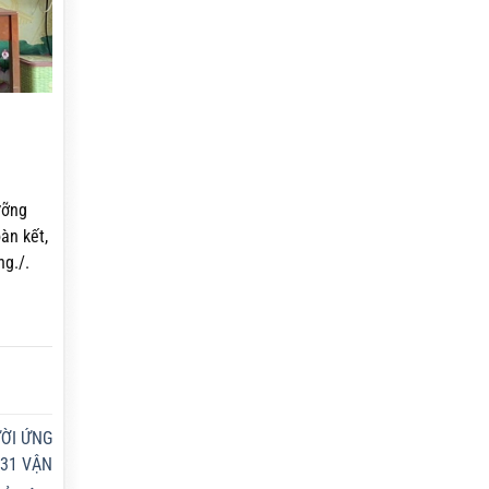
ưỡng
àn kết,
ng./.
ƯỜI ỨNG
031 VẬN