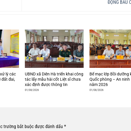
ĐỘNG BẦU 
xử lý các
UBND xã Diên Hà triển khai công
Bế mạc lớp Bồi dưỡng 
 đất đai,
tác lấy mẫu hài cốt Liệt sĩ chưa
Quốc phòng – An ninh 
xác định được thông tin
năm 2026
01/08/2026
01/08/2026
c trường bắt buộc được đánh dấu
*