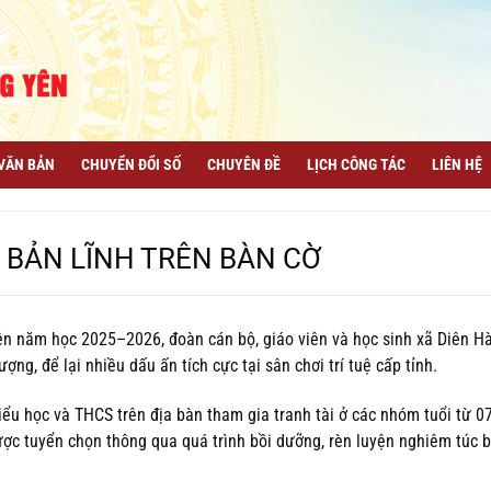
VĂN BẢN
CHUYỂN ĐỔI SỐ
CHUYÊN ĐỀ
LỊCH CÔNG TÁC
LIÊN HỆ
– BẢN LĨNH TRÊN BÀN CỜ
n năm học 2025–2026, đoàn cán bộ, giáo viên và học sinh xã Diên Hà
ượng, để lại nhiều dấu ấn tích cực tại sân chơi trí tuệ cấp tỉnh.
iểu học và THCS trên địa bàn tham gia tranh tài ở các nhóm tuổi từ 0
ược tuyển chọn thông qua quá trình bồi dưỡng, rèn luyện nghiêm túc