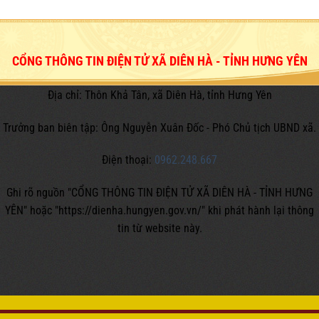
CỔNG THÔNG TIN ĐIỆN TỬ XÃ DIÊN HÀ - TỈNH HƯNG YÊN
Địa chỉ: Thôn Khả Tân, xã Diên Hà, tỉnh Hưng Yên
Trưởng ban biên tập: Ông Nguyễn Xuân Đốc - Phó Chủ tịch UBND xã.
Điện thoại:
0962.248.667
Ghi rõ nguồn "CỔNG THÔNG TIN ĐIỆN TỬ XÃ DIÊN HÀ - TỈNH HƯNG
YÊN" hoặc
"https://dienha.hungyen.gov.vn/" khi phát hành lại thông
tin từ website này.