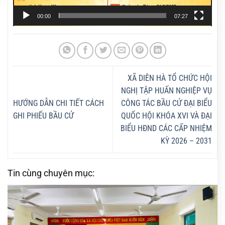
00:00
07:27
XÃ DIÊN HÀ TỔ CHỨC HỘI
NGHỊ TẬP HUẤN NGHIỆP VỤ
HƯỚNG DẪN CHI TIẾT CÁCH
CÔNG TÁC BẦU CỬ ĐẠI BIỂU
GHI PHIẾU BẦU CỬ
QUỐC HỘI KHÓA XVI VÀ ĐẠI
BIỂU HĐND CÁC CẤP NHIỆM
KỲ 2026 – 2031
Tin cùng chuyên mục: