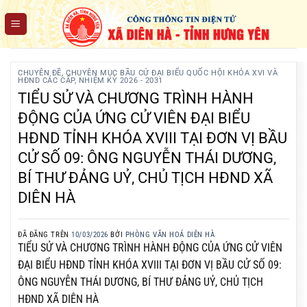
Chuyển
đến
nội
dung
CHUYÊN ĐỀ
,
CHUYÊN MỤC BẦU CỬ ĐẠI BIỂU QUỐC HỘI KHÓA XVI VÀ
HĐND CÁC CẤP, NHIỆM KỲ 2026 - 2031
TIỂU SỬ VÀ CHƯƠNG TRÌNH HÀNH
ĐỘNG CỦA ỨNG CỬ VIÊN ĐẠI BIỂU
HĐND TỈNH KHÓA XVIII TẠI ĐƠN VỊ BẦU
CỬ SỐ 09: ÔNG NGUYỄN THÁI DƯƠNG,
BÍ THƯ ĐẢNG UỶ, CHỦ TỊCH HĐND XÃ
DIÊN HÀ
ĐÃ ĐĂNG TRÊN
10/03/2026
BỞI
PHÒNG VĂN HOÁ DIÊN HÀ
TIỂU SỬ VÀ CHƯƠNG TRÌNH HÀNH ĐỘNG CỦA ỨNG CỬ VIÊN
ĐẠI BIỂU HĐND TỈNH KHÓA XVIII TẠI ĐƠN VỊ BẦU CỬ SỐ 09:
ÔNG NGUYỄN THÁI DƯƠNG, BÍ THƯ ĐẢNG UỶ, CHỦ TỊCH
HĐND XÃ DIÊN HÀ