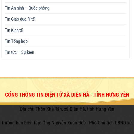
Tin An ninh – Quốc phòng
Tin Giáo dục, Y tế
Tin Kinh tế
Tin Tổng hợp
Tin tức – Sự kiện
CỔNG THÔNG TIN ĐIỆN TỬ XÃ DIÊN HÀ - TỈNH HƯNG YÊN
Địa chỉ: Thôn Khả Tân, xã Diên Hà, tỉnh Hưng Yên
Trưởng ban biên tập: Ông Nguyễn Xuân Đốc - Phó Chủ tịch UBND xã.