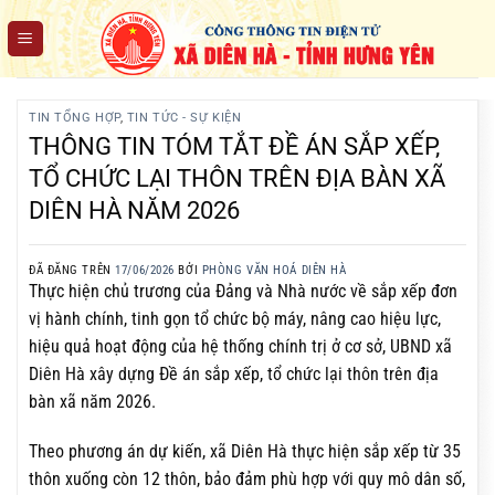
Chuyển
đến
nội
dung
TIN TỔNG HỢP
,
TIN TỨC - SỰ KIỆN
THÔNG TIN TÓM TẮT ĐỀ ÁN SẮP XẾP,
TỔ CHỨC LẠI THÔN TRÊN ĐỊA BÀN XÃ
DIÊN HÀ NĂM 2026
ĐÃ ĐĂNG TRÊN
17/06/2026
BỞI
PHÒNG VĂN HOÁ DIÊN HÀ
Thực hiện chủ trương của Đảng và Nhà nước về sắp xếp đơn
vị hành chính, tinh gọn tổ chức bộ máy, nâng cao hiệu lực,
hiệu quả hoạt động của hệ thống chính trị ở cơ sở, UBND xã
Diên Hà xây dựng Đề án sắp xếp, tổ chức lại thôn trên địa
bàn xã năm 2026.
Theo phương án dự kiến, xã Diên Hà thực hiện sắp xếp từ 35
thôn xuống còn 12 thôn, bảo đảm phù hợp với quy mô dân số,