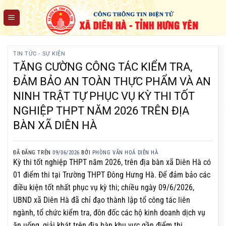
Chuyển
đến
nội
dung
TIN TỨC - SỰ KIỆN
TĂNG CƯỜNG CÔNG TÁC KIỂM TRA,
ĐẢM BẢO AN TOÀN THỰC PHẨM VÀ AN
NINH TRẬT TỰ PHỤC VỤ KỲ THI TỐT
NGHIỆP THPT NĂM 2026 TRÊN ĐỊA
BÀN XÃ DIÊN HÀ
ĐÃ ĐĂNG TRÊN
09/06/2026
BỞI
PHÒNG VĂN HOÁ DIÊN HÀ
Kỳ thi tốt nghiệp THPT năm 2026, trên địa bàn xã Diên Hà có
01 điểm thi tại Trường THPT Đông Hưng Hà. Để đảm bảo các
điều kiện tốt nhất phục vụ kỳ thi; chiều ngày 09/6/2026,
UBND xã Diên Hà đã chỉ đạo thành lập tổ công tác liên
ngành, tổ chức kiểm tra, đôn đốc các hộ kinh doanh dịch vụ
ăn uống, giải khát trên địa bàn khu vực gần điểm thi.