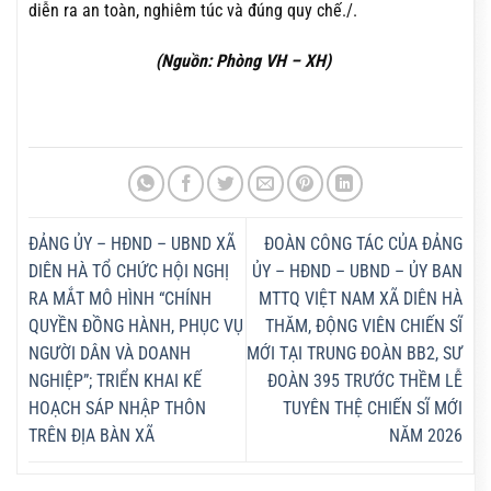
diễn ra an toàn, nghiêm túc và đúng quy chế./.
(Nguồn: Phòng VH – XH)
ĐẢNG ỦY – HĐND – UBND XÃ
ĐOÀN CÔNG TÁC CỦA ĐẢNG
DIÊN HÀ TỔ CHỨC HỘI NGHỊ
ỦY – HĐND – UBND – ỦY BAN
RA MẮT MÔ HÌNH “CHÍNH
MTTQ VIỆT NAM XÃ DIÊN HÀ
QUYỀN ĐỒNG HÀNH, PHỤC VỤ
THĂM, ĐỘNG VIÊN CHIẾN SĨ
NGƯỜI DÂN VÀ DOANH
MỚI TẠI TRUNG ĐOÀN BB2, SƯ
NGHIỆP”; TRIỂN KHAI KẾ
ĐOÀN 395 TRƯỚC THỀM LỄ
HOẠCH SÁP NHẬP THÔN
TUYÊN THỆ CHIẾN SĨ MỚI
TRÊN ĐỊA BÀN XÃ
NĂM 2026