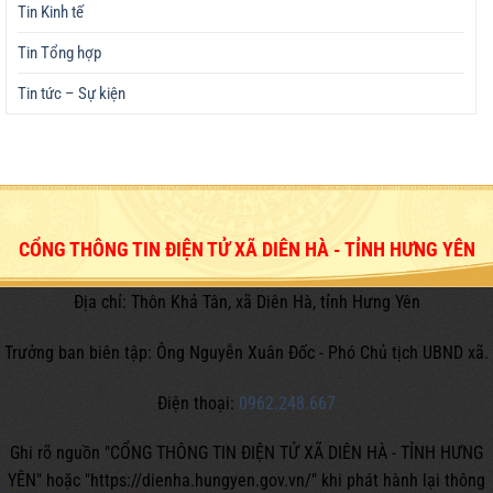
Tin Kinh tế
Tin Tổng hợp
Tin tức – Sự kiện
CỔNG THÔNG TIN ĐIỆN TỬ XÃ DIÊN HÀ - TỈNH HƯNG YÊN
Địa chỉ: Thôn Khả Tân, xã Diên Hà, tỉnh Hưng Yên
Trưởng ban biên tập: Ông Nguyễn Xuân Đốc - Phó Chủ tịch UBND xã.
Điện thoại:
0962.248.667
Ghi rõ nguồn "CỔNG THÔNG TIN ĐIỆN TỬ XÃ DIÊN HÀ - TỈNH HƯNG
YÊN" hoặc
"https://dienha.hungyen.gov.vn/" khi phát hành lại thông