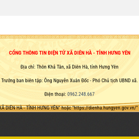
CỔNG THÔNG TIN ĐIỆN TỬ XÃ DIÊN HÀ - TỈNH HƯNG YÊN
Địa chỉ: Thôn Khả Tân, xã Diên Hà, tỉnh Hưng Yên
Trưởng ban biên tập: Ông Nguyễn Xuân Đốc - Phó Chủ tịch UBND xã.
Điện thoại:
0962.248.667
XÃ DIÊN HÀ - TỈNH HƯNG YÊN" hoặc
"https://dienha.hungyen.gov.vn/" 