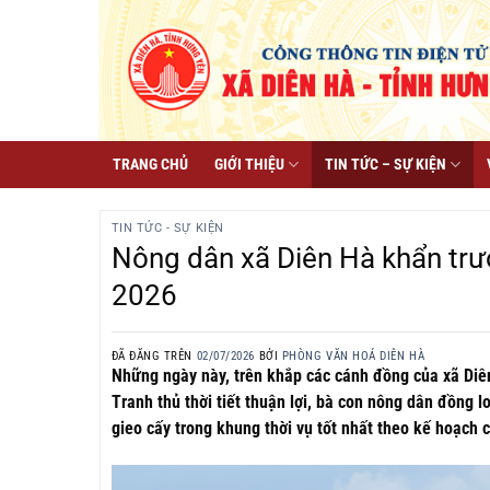
Chuyển
đến
nội
dung
TRANG CHỦ
GIỚI THIỆU
TIN TỨC – SỰ KIỆN
TIN TỨC - SỰ KIỆN
Nông dân xã Diên Hà khẩn tr
2026
ĐÃ ĐĂNG TRÊN
02/07/2026
BỞI
PHÒNG VĂN HOÁ DIÊN HÀ
Những ngày này, trên khắp các cánh đồng của xã Diên
Tranh thủ thời tiết thuận lợi, bà con nông dân đồng
gieo cấy trong khung thời vụ tốt nhất theo kế hoạch