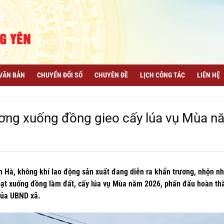
VĂN BẢN
CHUYỂN ĐỔI SỐ
CHUYÊN ĐỀ
LỊCH CÔNG TÁC
LIÊN HỆ
ương xuống đồng gieo cấy lúa vụ Mùa n
 Hà, không khí lao động sản xuất đang diễn ra khẩn trương, nhộn nh
 loạt xuống đồng làm đất, cấy lúa vụ Mùa năm 2026, phấn đấu hoàn th
 của UBND xã.