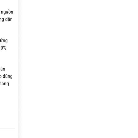
ủ nguồn
ông dân
 ứng
80%
dân
eo đúng
 năng