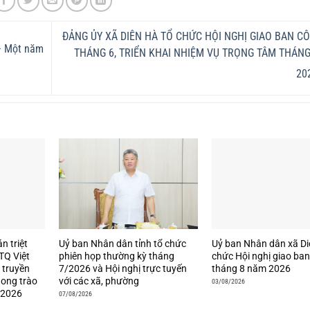
ĐẢNG ỦY XÃ DIÊN HÀ TỔ CHỨC HỘI NGHỊ GIAO BAN C
– Một năm
THÁNG 6, TRIỂN KHAI NHIỆM VỤ TRỌNG TÂM THÁN
20
án triệt
Uỷ ban Nhân dân tỉnh tổ chức
Uỷ ban Nhân dân xã Di
TQ Việt
phiên họp thường kỳ tháng
chức Hội nghị giao ba
 truyền
7/2026 và Hội nghị trực tuyến
tháng 8 năm 2026
hong trào
với các xã, phường
03/08/2026
 2026
07/08/2026