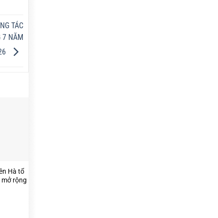
ÔNG TÁC
G 7 NĂM
26
ên Hà tổ
n mở rộng