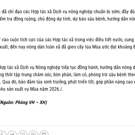
 đã chỉ đạo các Hợp tác xã Dịch vụ nông nghiệp chuẩn bị sớm, đầy đ
kiểm tra đồng ruộng, chủ động dự tính, dự báo sâu bệnh, hướng dẫn n
 vào cuộc tích cực của các Hợp tác xã trong việc điều tiết nước, cung
 xuất; đến nay nông dân toàn xã đã gieo cấy lúa Mùa ước đạt khoảng 
c Hợp tác xã Dịch vụ Nông nghiệp tiếp tục đồng hành, hướng dẫn nông 
ồng thời tập trung chăm sóc, bón phân, làm cỏ, phòng trừ sâu bệnh th
 Qua đó, bảo đảm lúa sinh trưởng, phát triển tốt, góp phần nâng cao
tiêu sản xuất vụ Mùa năm 2026./.
(Nguồn: Phòng VH – XH)