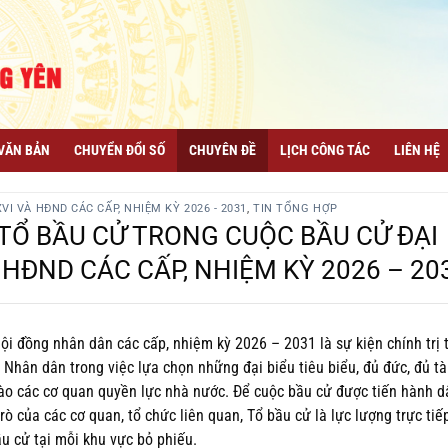
VĂN BẢN
CHUYỂN ĐỔI SỐ
CHUYÊN ĐỀ
LỊCH CÔNG TÁC
LIÊN HỆ
I VÀ HĐND CÁC CẤP, NHIỆM KỲ 2026 - 2031
,
TIN TỔNG HỢP
TỔ BẦU CỬ TRONG CUỘC BẦU CỬ ĐẠI
 HĐND CÁC CẤP, NHIỆM KỲ 2026 – 20
ội đồng nhân dân các cấp, nhiệm kỳ 2026 – 2031 là sự kiện chính trị 
Nhân dân trong việc lựa chọn những đại biểu tiêu biểu, đủ đức, đủ tà
ào các cơ quan quyền lực nhà nước. Để cuộc bầu cử được tiến hành d
ò của các cơ quan, tổ chức liên quan, Tổ bầu cử là lực lượng trực tiếp
ầu cử tại mỗi khu vực bỏ phiếu.