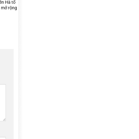
ên Hà tổ
n mở rộng