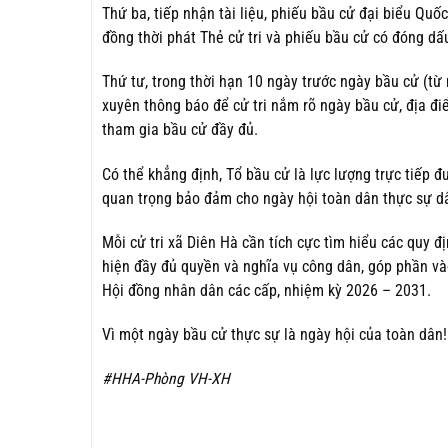
Thứ ba, tiếp nhận tài liệu, phiếu bầu cử đại biểu Qu
đồng thời phát Thẻ cử tri và phiếu bầu cử có đóng dấu
Thứ tư, trong thời hạn 10 ngày trước ngày bầu cử (t
xuyên thông báo để cử tri nắm rõ ngày bầu cử, địa điể
tham gia bầu cử đầy đủ.
Có thể khẳng định, Tổ bầu cử là lực lượng trực tiếp 
quan trọng bảo đảm cho ngày hội toàn dân thực sự dâ
Mỗi cử tri xã Diên Hà cần tích cực tìm hiểu các quy đ
hiện đầy đủ quyền và nghĩa vụ công dân, góp phần và
Hội đồng nhân dân các cấp, nhiệm kỳ 2026 – 2031.
Vì một ngày bầu cử thực sự là ngày hội của toàn dân!
#HHA-Phòng VH-XH