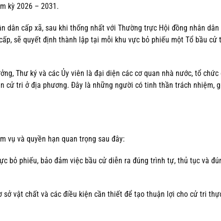
ệm kỳ 2026 – 2031.
n dân cấp xã, sau khi thống nhất với Thường trực Hội đồng nhân dân
ấp, sẽ quyết định thành lập tại mỗi khu vực bỏ phiếu một Tổ bầu cử 
ởng, Thư ký và các Ủy viên là đại diện các cơ quan nhà nước, tổ chức
 diện cử tri ở địa phương. Đây là những người có tinh thần trách nhiệm, 
ệm vụ và quyền hạn quan trọng sau đây:
ực bỏ phiếu, bảo đảm việc bầu cử diễn ra đúng trình tự, thủ tục và đú
 sở vật chất và các điều kiện cần thiết để tạo thuận lợi cho cử tri thự