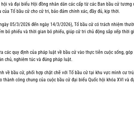
ốc hội và đại biểu Hội đồng nhân dân các cấp từ các Ban bầu cử tương 
 của Tổ bầu cử cho cử tri, bảo đảm chính xác, đầy đủ, kịp thời.
ừ ngày 05/3/2026 đến ngày 14/3/2026), Tổ bầu cử có trách nhiệm thư
m bỏ phiếu và thời gian bỏ phiếu, giúp cử tri chủ động sắp xếp thời g
đưa các quy định của pháp luật về bầu cử vào thực tiễn cuộc sống, góp
n chủ, nghiêm túc và đúng pháp luật.
ịnh về bầu cử, phối hợp chặt chẽ với Tổ bầu cử tại khu vực mình cư trú
o thành công chung của cuộc bầu cử đại biểu Quốc hội khóa XVI và đạ