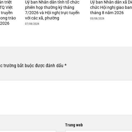
án triệt
Uỷ ban Nhân dân tỉnh tổ chức
Uỷ ban Nhân dân xã Di
TQ Việt
phiên họp thường kỳ tháng
chức Hội nghị giao ba
 truyền
7/2026 và Hội nghị trực tuyến
tháng 8 năm 2026
hong trào
với các xã, phường
03/08/2026
 2026
07/08/2026
c trường bắt buộc được đánh dấu
*
Trang web