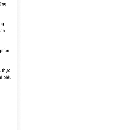
ứng;
ờng
ian
 phần
, thực
i biểu