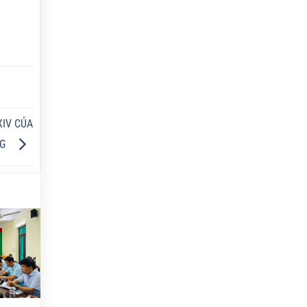
XIV CỦA
NG