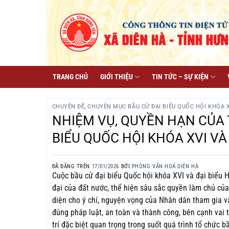
Chuyển
đến
nội
dung
TRANG CHỦ
GIỚI THIỆU
TIN TỨC – SỰ KIỆN
CHUYÊN ĐỀ
,
CHUYÊN MỤC BẦU CỬ ĐẠI BIỂU QUỐC HỘI KHÓA XV
NHIỆM VỤ, QUYỀN HẠN CỦA 
BIỂU QUỐC HỘI KHÓA XVI VÀ
ĐÃ ĐĂNG TRÊN
17/01/2026
BỞI
PHÒNG VĂN HOÁ DIÊN HÀ
Cuộc bầu cử đại biểu Quốc hội khóa XVI và đại biểu H
đại của đất nước, thể hiện sâu sắc quyền làm chủ của 
diện cho ý chí, nguyện vọng của Nhân dân tham gia v
đúng pháp luật, an toàn và thành công, bên cạnh vai tr
trí đặc biệt quan trọng trong suốt quá trình tổ chức b