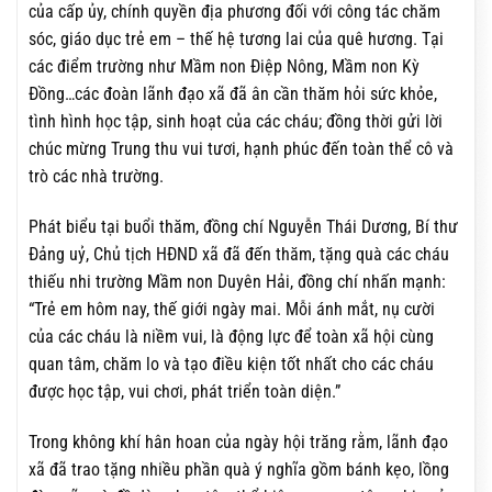
của cấp ủy, chính quyền địa phương đối với công tác chăm
sóc, giáo dục trẻ em – thế hệ tương lai của quê hương. Tại
các điểm trường như Mầm non Điệp Nông, Mầm non Kỳ
Đồng…các đoàn lãnh đạo xã đã ân cần thăm hỏi sức khỏe,
tình hình học tập, sinh hoạt của các cháu; đồng thời gửi lời
chúc mừng Trung thu vui tươi, hạnh phúc đến toàn thể cô và
trò các nhà trường.
Phát biểu tại buổi thăm, đồng chí Nguyễn Thái Dương, Bí thư
Đảng uỷ, Chủ tịch HĐND xã đã đến thăm, tặng quà các cháu
thiếu nhi trường Mầm non Duyên Hải, đồng chí nhấn mạnh:
“Trẻ em hôm nay, thế giới ngày mai. Mỗi ánh mắt, nụ cười
của các cháu là niềm vui, là động lực để toàn xã hội cùng
quan tâm, chăm lo và tạo điều kiện tốt nhất cho các cháu
được học tập, vui chơi, phát triển toàn diện.”
Trong không khí hân hoan của ngày hội trăng rằm, lãnh đạo
xã đã trao tặng nhiều phần quà ý nghĩa gồm bánh kẹo, lồng