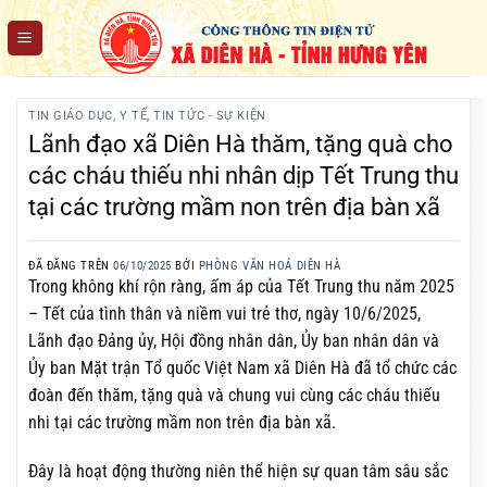
Chuyển
đến
nội
dung
TIN GIÁO DỤC, Y TẾ
,
TIN TỨC - SỰ KIỆN
Lãnh đạo xã Diên Hà thăm, tặng quà cho
các cháu thiếu nhi nhân dịp Tết Trung thu
tại các trường mầm non trên địa bàn xã
ĐÃ ĐĂNG TRÊN
06/10/2025
BỞI
PHÒNG VĂN HOÁ DIÊN HÀ
Trong không khí rộn ràng, ấm áp của Tết Trung thu năm 2025
– Tết của tình thân và niềm vui trẻ thơ, ngày 10/6/2025,
Lãnh đạo Đảng ủy, Hội đồng nhân dân, Ủy ban nhân dân và
Ủy ban Mặt trận Tổ quốc Việt Nam xã Diên Hà đã tổ chức các
đoàn đến thăm, tặng quà và chung vui cùng các cháu thiếu
nhi tại các trường mầm non trên địa bàn xã.
Đây là hoạt động thường niên thể hiện sự quan tâm sâu sắc