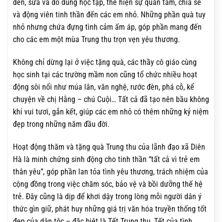
đèn, sữa và đồ dùng học tập, thể hiện sự quan tâm, chia sẻ
và động viên tinh thần đến các em nhỏ. Những phần quà tuy
nhỏ nhưng chứa đựng tình cảm ấm áp, góp phần mang đến
cho các em một mùa Trung thu trọn vẹn yêu thương.
Không chỉ dừng lại ở việc tặng quà, các thầy cô giáo cùng
học sinh tại các trường mầm non cũng tổ chức nhiều hoạt
động sôi nổi như múa lân, văn nghệ, rước đèn, phá cỗ, kể
chuyện về chị Hằng – chú Cuội… Tất cả đã tạo nên bầu không
khí vui tươi, gắn kết, giúp các em nhỏ có thêm những kỷ niệm
đẹp trong những năm đầu đời.
Hoạt động thăm và tặng quà Trung thu của lãnh đạo xã Diên
Hà là minh chứng sinh động cho tinh thần “tất cả vì trẻ em
thân yêu”, góp phần lan tỏa tình yêu thương, trách nhiệm của
cộng đồng trong việc chăm sóc, bảo vệ và bồi dưỡng thế hệ
trẻ. Đây cũng là dịp để khơi dậy trong lòng mỗi người dân ý
thức gìn giữ, phát huy những giá trị văn hóa truyền thống tốt
đẹp của dân tộc – đặc biệt là Tết Trung thu, Tết của tình