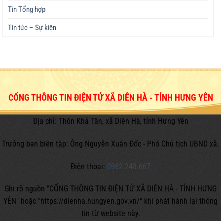
Tin Tổng hợp
Tin tức – Sự kiện
CỔNG THÔNG TIN ĐIỆN TỬ XÃ DIÊN HÀ - TỈNH HƯNG YÊN
Địa chỉ: Thôn Khả Tân, xã Diên Hà, tỉnh Hưng Yên
Trưởng ban biên tập: Ông Nguyễn Xuân Đốc - Phó Chủ tịch UBND xã.
Điện thoại:
0962.248.667
Ghi rõ nguồn "CỔNG THÔNG TIN ĐIỆN TỬ XÃ DIÊN HÀ - TỈNH HƯNG
YÊN" hoặc
"https://dienha.hungyen.gov.vn/" khi phát hành lại thông
tin từ website này.