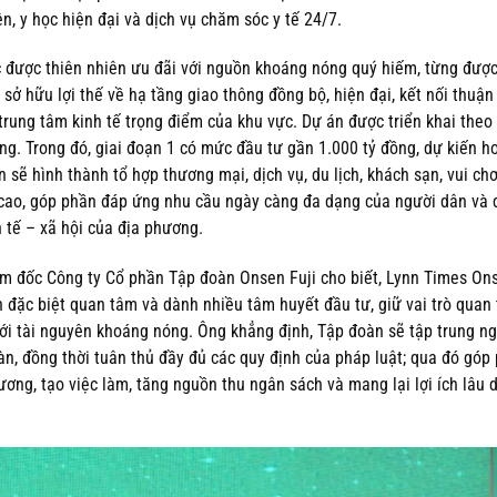
n, y học hiện đại và dịch vụ chăm sóc y tế 24/7.
ực được thiên nhiên ưu đãi với nguồn khoáng nóng quý hiếm, từng đượ
ở hữu lợi thế về hạ tầng giao thông đồng bộ, hiện đại, kết nối thuận 
rung tâm kinh tế trọng điểm của khu vực. Dự án được triển khai theo 
g. Trong đó, giai đoạn 1 có mức đầu tư gần 1.000 tỷ đồng, dự kiến h
sẽ hình thành tổ hợp thương mại, dịch vụ, du lịch, khách sạn, vui chơ
n cao, góp phần đáp ứng nhu cầu ngày càng đa dạng của người dân và 
h tế – xã hội của địa phương.
ám đốc Công ty Cổ phần Tập đoàn Onsen Fuji cho biết, Lynn Times On
 đặc biệt quan tâm và dành nhiều tâm huyết đầu tư, giữ vai trò quan 
 với tài nguyên khoáng nóng. Ông khẳng định, Tập đoàn sẽ tập trung n
oàn, đồng thời tuân thủ đầy đủ các quy định của pháp luật; qua đó góp
phương, tạo việc làm, tăng nguồn thu ngân sách và mang lại lợi ích lâu 