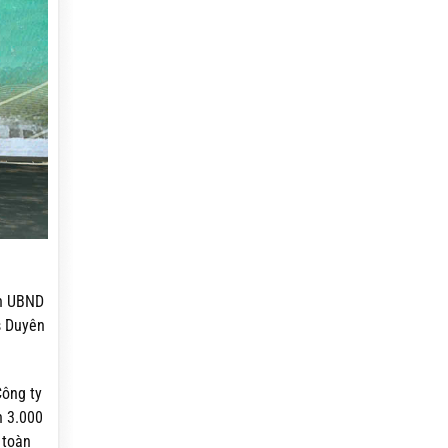
ch UBND
s Duyên
Công ty
n 3.000
 toàn