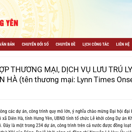
VĂN BẢN
CHUYỂN ĐỔI SỐ
CHUYÊN ĐỀ
LỊCH CÔNG TÁC
LIÊN HỆ
ỢP THƯƠNG MẠI, DỊCH VỤ LƯU TRÚ L
 HÀ (tên thương mại: Lynn Times Ons
ông các dự án, công trình quy mô lớn, ý nghĩa chào mừng Đại hội đại 
i xã Diên Hà, tỉnh Hưng Yên, UBND tỉnh tổ chức Lễ khởi công Dự án K
. Đây là một trong 234 dự án, công trình trên cả nước được đồng loạt