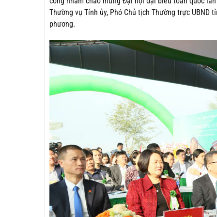
công nhằm chào mừng Đại hội đại biểu toàn quốc lần 
Thường vụ Tỉnh ủy, Phó Chủ tịch Thường trực UBND tỉn
phương.