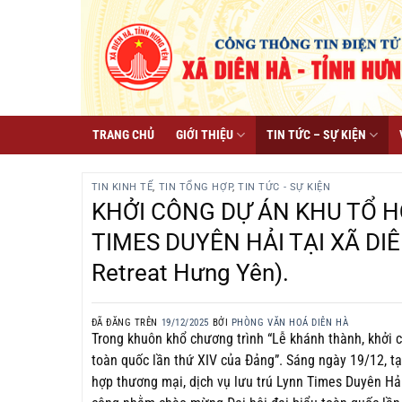
Chuyển
đến
nội
dung
TRANG CHỦ
GIỚI THIỆU
TIN TỨC – SỰ KIỆN
TIN KINH TẾ
,
TIN TỔNG HỢP
,
TIN TỨC - SỰ KIỆN
KHỞI CÔNG DỰ ÁN KHU TỔ H
TIMES DUYÊN HẢI TẠI XÃ DIÊN
Retreat Hưng Yên).
ĐÃ ĐĂNG TRÊN
19/12/2025
BỞI
PHÒNG VĂN HOÁ DIÊN HÀ
Trong khuôn khổ chương trình “Lễ khánh thành, khởi c
toàn quốc lần thứ XIV của Đảng”. Sáng ngày 19/12, tạ
hợp thương mại, dịch vụ lưu trú Lynn Times Duyên Hải