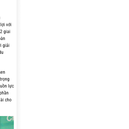
c
lợi với
2 giai
oàn
i giải
du
sen
trọng
guồn lực
 phần
dài cho