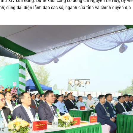
thứ XIV của Đảng. Dự lễ khởi công có đồng chí Nguyễn Lê Huy, Ủy vi
h; cùng đại diện lãnh đạo các sở, ngành của tỉnh và chính quyền địa