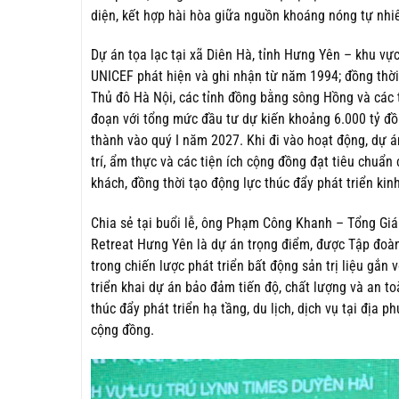
diện, kết hợp hài hòa giữa nguồn khoáng nóng tự nhiê
Dự án tọa lạc tại xã Diên Hà, tỉnh Hưng Yên – khu v
UNICEF phát hiện và ghi nhận từ năm 1994; đồng thời s
Thủ đô Hà Nội, các tỉnh đồng bằng sông Hồng và các t
đoạn với tổng mức đầu tư dự kiến khoảng 6.000 tỷ đồn
thành vào quý I năm 2027. Khi đi vào hoạt động, dự án 
trí, ẩm thực và các tiện ích cộng đồng đạt tiêu chuẩ
khách, đồng thời tạo động lực thúc đẩy phát triển kin
Chia sẻ tại buổi lễ, ông Phạm Công Khanh – Tổng Gi
Retreat Hưng Yên là dự án trọng điểm, được Tập đoàn
trong chiến lược phát triển bất động sản trị liệu gắn
triển khai dự án bảo đảm tiến độ, chất lượng và an t
thúc đẩy phát triển hạ tầng, du lịch, dịch vụ tại địa 
cộng đồng.