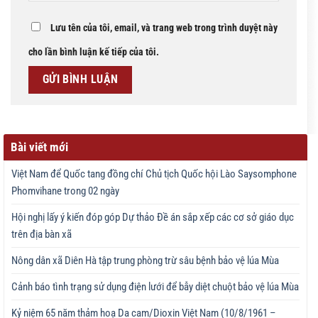
Lưu tên của tôi, email, và trang web trong trình duyệt này
cho lần bình luận kế tiếp của tôi.
Bài viết mới
Việt Nam để Quốc tang đồng chí Chủ tịch Quốc hội Lào Saysomphone
Phomvihane trong 02 ngày
Hội nghị lấy ý kiến đóp góp Dự thảo Đề án sắp xếp các cơ sở giáo dục
trên địa bàn xã
Nông dân xã Diên Hà tập trung phòng trừ sâu bệnh bảo vệ lúa Mùa
Cảnh báo tình trạng sử dụng điện lưới để bẫy diệt chuột bảo vệ lúa Mùa
Kỷ niệm 65 năm thảm hoạ Da cam/Dioxin Việt Nam (10/8/1961 –