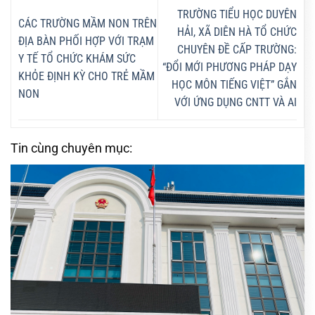
TRƯỜNG TIỂU HỌC DUYÊN
CÁC TRƯỜNG MẦM NON TRÊN
HẢI, XÃ DIÊN HÀ TỔ CHỨC
ĐỊA BÀN PHỐI HỢP VỚI TRẠM
CHUYÊN ĐỀ CẤP TRƯỜNG:
Y TẾ TỔ CHỨC KHÁM SỨC
“ĐỔI MỚI PHƯƠNG PHÁP DẠY
KHỎE ĐỊNH KỲ CHO TRẺ MẦM
HỌC MÔN TIẾNG VIỆT” GẮN
NON
VỚI ỨNG DỤNG CNTT VÀ AI
Tin cùng chuyên mục: