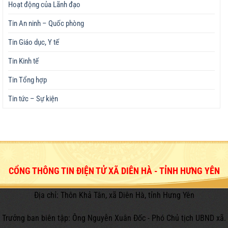
Hoạt động của Lãnh đạo
Tin An ninh – Quốc phòng
Tin Giáo dục, Y tế
Tin Kinh tế
Tin Tổng hợp
Tin tức – Sự kiện
CỔNG THÔNG TIN ĐIỆN TỬ XÃ DIÊN HÀ - TỈNH HƯNG YÊN
Địa chỉ: Thôn Khả Tân, xã Diên Hà, tỉnh Hưng Yên
Trưởng ban biên tập: Ông Nguyễn Xuân Đốc - Phó Chủ tịch UBND xã.