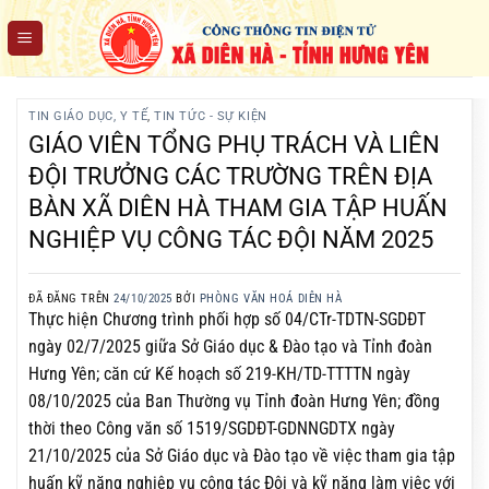
Chuyển
đến
nội
dung
TIN GIÁO DỤC, Y TẾ
,
TIN TỨC - SỰ KIỆN
GIÁO VIÊN TỔNG PHỤ TRÁCH VÀ LIÊN
ĐỘI TRƯỞNG CÁC TRƯỜNG TRÊN ĐỊA
BÀN XÃ DIÊN HÀ THAM GIA TẬP HUẤN
NGHIỆP VỤ CÔNG TÁC ĐỘI NĂM 2025
ĐÃ ĐĂNG TRÊN
24/10/2025
BỞI
PHÒNG VĂN HOÁ DIÊN HÀ
Thực hiện Chương trình phối hợp số 04/CTr-TDTN-SGDĐT
ngày 02/7/2025 giữa Sở Giáo dục & Đào tạo và Tỉnh đoàn
Hưng Yên; căn cứ Kế hoạch số 219-KH/TD-TTTTN ngày
08/10/2025 của Ban Thường vụ Tỉnh đoàn Hưng Yên; đồng
thời theo Công văn số 1519/SGDĐT-GDNNGDTX ngày
21/10/2025 của Sở Giáo dục và Đào tạo về việc tham gia tập
huấn kỹ năng nghiệp vụ công tác Đội và kỹ năng làm việc với