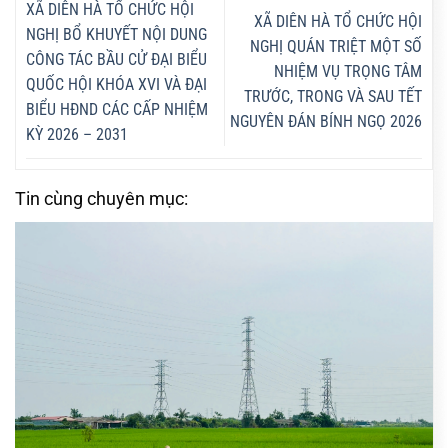
XÃ DIÊN HÀ TỔ CHỨC HỘI
XÃ DIÊN HÀ TỔ CHỨC HỘI
NGHỊ BỔ KHUYẾT NỘI DUNG
NGHỊ QUÁN TRIỆT MỘT SỐ
CÔNG TÁC BẦU CỬ ĐẠI BIỂU
NHIỆM VỤ TRỌNG TÂM
QUỐC HỘI KHÓA XVI VÀ ĐẠI
TRƯỚC, TRONG VÀ SAU TẾT
BIỂU HĐND CÁC CẤP NHIỆM
NGUYÊN ĐÁN BÍNH NGỌ 2026
KỲ 2026 – 2031
Tin cùng chuyên mục: