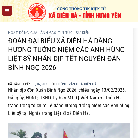
Chuyển
đến
nội
dung
HOẠT ĐỘNG CỦA LÃNH ĐẠO
,
TIN TỨC - SỰ KIỆN
ĐOÀN ĐẠI BIỂU XÃ DIÊN HÀ DÂNG
HƯƠNG TƯỞNG NIỆM CÁC ANH HÙNG
LIỆT SỸ NHÂN DỊP TẾT NGUYÊN ĐÁN
BÍNH NGỌ 2026
ĐÃ ĐĂNG TRÊN
13/02/2026
BỞI
PHÒNG VĂN HOÁ DIÊN HÀ
Nhân dịp đón Xuân Bính Ngọ 2026, chiều ngày 13/02/2026,
Đảng ủy, HĐND, UBND, Ủy ban MTTQ Việt Nam xã Diên Hà
trang trọng tổ chức Lễ dâng hương tưởng niệm các Anh hùng
Liệt sỹ tại Nghĩa trang Liệt sĩ xã Diên Hà.