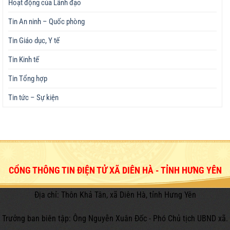
Hoạt động của Lãnh đạo
Tin An ninh – Quốc phòng
Tin Giáo dục, Y tế
Tin Kinh tế
Tin Tổng hợp
Tin tức – Sự kiện
CỔNG THÔNG TIN ĐIỆN TỬ XÃ DIÊN HÀ - TỈNH HƯNG YÊN
Địa chỉ: Thôn Khả Tân, xã Diên Hà, tỉnh Hưng Yên
Trưởng ban biên tập: Ông Nguyễn Xuân Đốc - Phó Chủ tịch UBND xã.