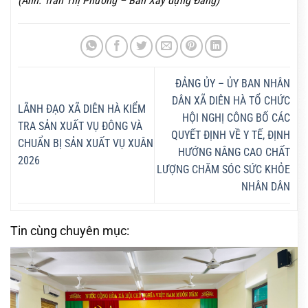
(Ảnh: Trần Thị Phương – Ban Xây dựng Đảng)
ĐẢNG ỦY – ỦY BAN NHÂN
DÂN XÃ DIÊN HÀ TỔ CHỨC
LÃNH ĐẠO XÃ DIÊN HÀ KIỂM
HỘI NGHỊ CÔNG BỐ CÁC
TRA SẢN XUẤT VỤ ĐÔNG VÀ
QUYẾT ĐỊNH VỀ Y TẾ, ĐỊNH
CHUẨN BỊ SẢN XUẤT VỤ XUÂN
HƯỚNG NÂNG CAO CHẤT
2026
LƯỢNG CHĂM SÓC SỨC KHỎE
NHÂN DÂN
Tin cùng chuyên mục: