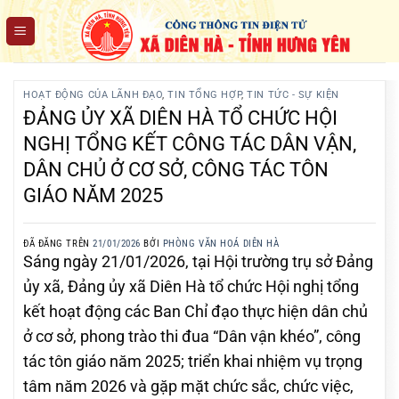
Chuyển
đến
nội
dung
HOẠT ĐỘNG CỦA LÃNH ĐẠO
,
TIN TỔNG HỢP
,
TIN TỨC - SỰ KIỆN
ĐẢNG ỦY XÃ DIÊN HÀ TỔ CHỨC HỘI
NGHỊ TỔNG KẾT CÔNG TÁC DÂN VẬN,
DÂN CHỦ Ở CƠ SỞ, CÔNG TÁC TÔN
GIÁO NĂM 2025
ĐÃ ĐĂNG TRÊN
21/01/2026
BỞI
PHÒNG VĂN HOÁ DIÊN HÀ
Sáng ngày 21/01/2026, tại Hội trường trụ sở Đảng
ủy xã, Đảng ủy xã Diên Hà tổ chức Hội nghị tổng
kết hoạt động các Ban Chỉ đạo thực hiện dân chủ
ở cơ sở, phong trào thi đua “Dân vận khéo”, công
tác tôn giáo năm 2025; triển khai nhiệm vụ trọng
tâm năm 2026 và gặp mặt chức sắc, chức việc,