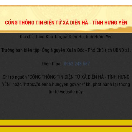
CỔNG THÔNG TIN ĐIỆN TỬ XÃ DIÊN HÀ - TỈNH HƯNG YÊN
Địa chỉ: Thôn Khả Tân, xã Diên Hà, tỉnh Hưng Yên
Trưởng ban biên tập: Ông Nguyễn Xuân Đốc - Phó Chủ tịch UBND xã.
Điện thoại:
0962.248.667
Ghi rõ nguồn "CỔNG THÔNG TIN ĐIỆN TỬ XÃ DIÊN HÀ - TỈNH HƯNG
YÊN" hoặc
"https://dienha.hungyen.gov.vn/" khi phát hành lại thông
tin từ website này.