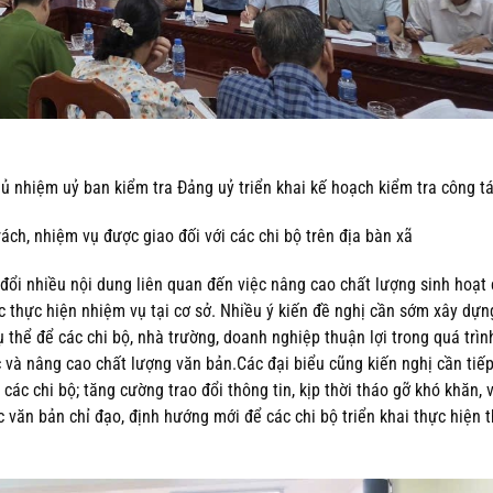
ủ nhiệm uỷ ban kiểm tra Đảng uỷ triển khai kế hoạch kiểm tra công t
rách, nhiệm vụ được giao đối với các chi bộ trên địa bàn xã
o đổi nhiều nội dung liên quan đến việc nâng cao chất lượng sinh hoạt 
 thực hiện nhiệm vụ tại cơ sở. Nhiều ý kiến đề nghị cần sớm xây dựn
thể để các chi bộ, nhà trường, doanh nghiệp thuận lợi trong quá trình
 và nâng cao chất lượng văn bản.Các đại biểu cũng kiến nghị cần tiếp
các chi bộ; tăng cường trao đổi thông tin, kịp thời tháo gỡ khó khăn,
c văn bản chỉ đạo, định hướng mới để các chi bộ triển khai thực hiện 