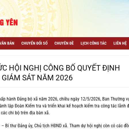
VĂN BẢN
CHUYỂN ĐỔI SỐ
CHUYÊN ĐỀ
LỊCH CÔNG TÁC
LIÊN HỆ
ỨC HỘI NGHỊ CÔNG BỐ QUYẾT ĐỊNH
 GIÁM SÁT NĂM 2026
Chấp hành Đảng bộ xã năm 2026, chiều ngày 12/5/2026, Ban Thường v
ành lập Đoàn Kiểm tra và triển khai kế hoạch kiểm tra công tác lãnh đ
các chi bộ trên địa bàn xã.
 – Bí thư Đảng ủy, Chủ tịch HĐND xã. Tham dự hội nghị còn có các đồ