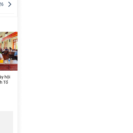
26
ày hội
nh Tổ