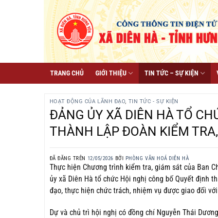
Chuyển
đến
nội
dung
TRANG CHỦ
GIỚI THIỆU
TIN TỨC – SỰ KIỆN
HOẠT ĐỘNG CỦA LÃNH ĐẠO
,
TIN TỨC - SỰ KIỆN
ĐẢNG ỦY XÃ DIÊN HÀ TỔ CH
THÀNH LẬP ĐOÀN KIỂM TRA,
ĐÃ ĐĂNG TRÊN
12/05/2026
BỞI
PHÒNG VĂN HOÁ DIÊN HÀ
Thực hiện Chương trình kiểm tra, giám sát của Ban 
ủy xã Diên Hà tổ chức Hội nghị công bố Quyết định th
đạo, thực hiện chức trách, nhiệm vụ được giao đối với 
Dự và chủ trì hội nghị có đồng chí Nguyễn Thái Dương