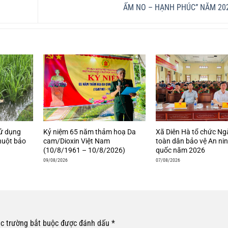
ẤM NO – HẠNH PHÚC” NĂM 20
sử dụng
Kỷ niệm 65 năm thảm hoạ Da
Xã Diên Hà tổ chức Ng
chuột bảo
cam/Dioxin Việt Nam
toàn dân bảo vệ An ni
(10/8/1961 – 10/8/2026)
quốc năm 2026
09/08/2026
07/08/2026
c trường bắt buộc được đánh dấu
*