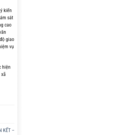
ý kiến
iám sát
ng cao
văn
 độ giao
nhiệm vụ
c hiện
 xã
N KẾT –