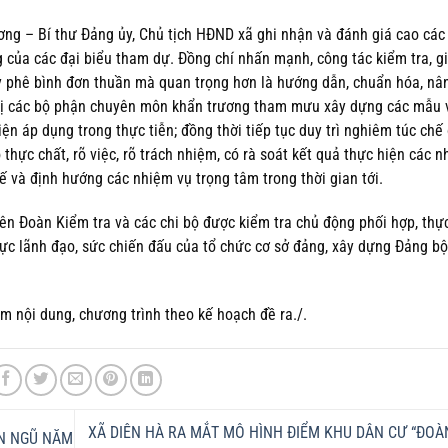
ơng – Bí thư Đảng ủy, Chủ tịch HĐND xã ghi nhận và đánh giá cao các 
 của các đại biểu tham dự. Đồng chí nhấn mạnh, công tác kiểm tra, g
 phê bình đơn thuần mà quan trọng hơn là hướng dẫn, chuẩn hóa, nâ
ghị các bộ phận chuyên môn khẩn trương tham mưu xây dựng các mẫu 
ện áp dụng trong thực tiễn; đồng thời tiếp tục duy trì nghiêm túc chế
thực chất, rõ việc, rõ trách nhiệm, có rà soát kết quả thực hiện các 
chế và định hướng các nhiệm vụ trọng tâm trong thời gian tới.
ên Đoàn Kiểm tra và các chi bộ được kiểm tra chủ động phối hợp, thự
ực lãnh đạo, sức chiến đấu của tổ chức cơ sở đảng, xây dựng Đảng bộ
m nội dung, chương trình theo kế hoạch đề ra./.
XÃ DIÊN HÀ RA MẮT MÔ HÌNH ĐIỂM KHU DÂN CƯ “ĐOÀ
ỀN NGŨ NĂM