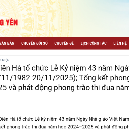
VĂN BẢN
CHUYỂN ĐỔI SỐ
CHUYÊN ĐỀ
LỊCH CÔNG TÁC
LIÊN HỆ
Ự KIỆN
ên Hà tổ chức Lễ Kỷ niệm 43 năm Ngà
/11/1982-20/11/2025); Tổng kết phon
25 và phát động phong trào thi đua nă
ên Hà tổ chức Lễ kỷ niệm 43 năm Ngày Nhà giáo Việt Na
kết phong trào thi đua năm học 2024–2025 và phát động p