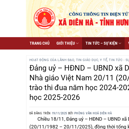
Chuyển
đến
nội
dung
TRANG CHỦ
GIỚI THIỆU
TIN TỨC – SỰ KIỆN
HOẠT ĐỘNG CỦA LÃNH ĐẠO
,
TIN GIÁO DỤC, Y TẾ
,
TIN TỨC - S
Đảng uỷ – HĐND – UBND xã Di
Nhà giáo Việt Nam 20/11 (20
trào thi đua năm học 2024-20
học 2025-2026
ĐÃ ĐĂNG TRÊN
19/11/2025
BỞI
PHÒNG VĂN HOÁ DIÊN HÀ
Chiều 18/11, Đảng uỷ – HĐND – UBND xã Di
(20/11/1982 – 20/11/2025), đồng thời tổng 