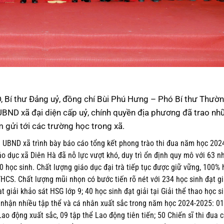
 Bí thư Đảng uỷ, đồng chí Bùi Phú Hưng – Phó Bí thư Thườn
 UBND xã đại diện cấp uỷ, chính quyền địa phương đã trao n
 gửi tới các trường học trong xã.
h UBND xã trình bày báo cáo tổng kết phong trào thi đua năm học 202
o dục xã Diên Hà đã nỗ lực vượt khó, duy trì ổn định quy mô với 63 n
0 học sinh. Chất lượng giáo dục đại trà tiếp tục được giữ vững, 100% 
HCS. Chất lượng mũi nhọn có bước tiến rõ nét với 234 học sinh đạt giả
ạt giải khảo sát HSG lớp 9; 40 học sinh đạt giải tại Giải thể thao học s
 nhận nhiều tập thể và cá nhân xuất sắc trong năm học 2024-2025: 01
 động xuất sắc, 09 tập thể Lao động tiên tiến; 50 Chiến sĩ thi đua c