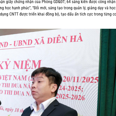
 nhận giấy chứng nhận của Phòng GD&ĐT; 64 sáng kiến được công nhận
học hạnh phúc”, “Đổi mới, sáng tạo trong quản lý, giảng dạy và học 
dụng CNTT được triển khai đồng bộ, tạo dấu ấn tích cực trong từng c