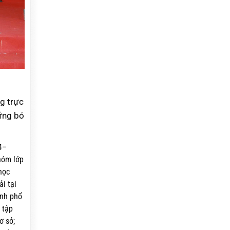
g trực
hững bó
4–
hóm lớp
học
i tại
inh phổ
 tập
ơ sở;