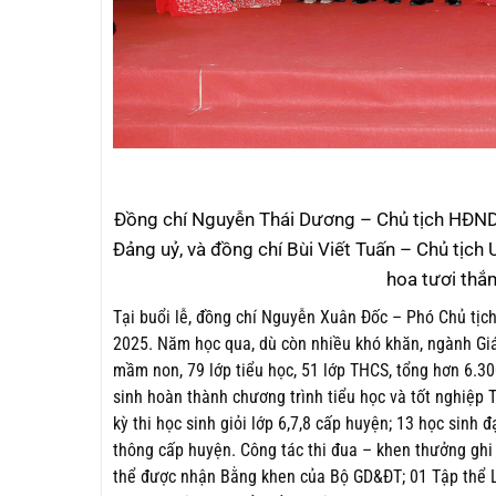
Đồng chí Nguyễn Thái Dương – Chủ tịch HĐND,
Đảng uỷ, và đồng chí Bùi Viết Tuấn – Chủ tịch
hoa tươi thắm
Tại buổi lễ, đồng chí Nguyễn Xuân Đốc – Phó Chủ tịc
2025. Năm học qua, dù còn nhiều khó khăn, ngành Giá
mầm non, 79 lớp tiểu học, 51 lớp THCS, tổng hơn 6.30
sinh hoàn thành chương trình tiểu học và tốt nghiệp T
kỳ thi học sinh giỏi lớp 6,7,8 cấp huyện; 13 học sinh đ
thông cấp huyện. Công tác thi đua – khen thưởng ghi
thể được nhận Bằng khen của Bộ GD&ĐT; 01 Tập thể Lao