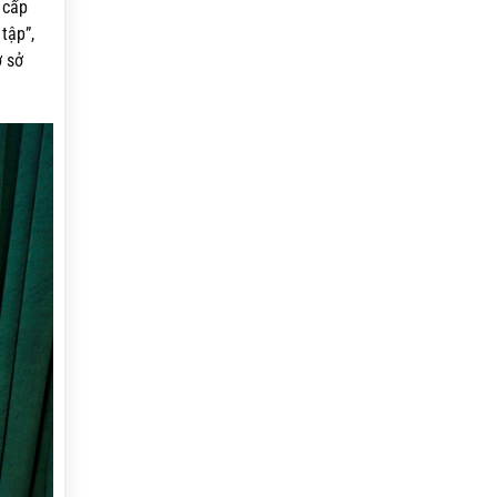
 cấp
tập”,
ơ sở