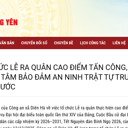
VĂN BẢN
CHUYỂN ĐỔI SỐ
CHUYÊN ĐỀ
LỊCH CÔNG TÁC
LIÊN HỆ
ỨC LỄ RA QUÂN CAO ĐIỂM TẤN CÔNG,
 TÂM BẢO ĐẢM AN NINH TRẬT TỰ TR
NƯỚC
ủa Công an xã Diên Hà về việc tổ chức Lễ ra quân thực hiện cao đi
 vụ Đại hội đại biểu toàn quốc lần thứ XIV của Đảng; Cuộc Bầu cử đại 
 dân các cấp nhiệm kỳ 2026–2031, Tết Nguyên đán Bính Ngọ 2026, cù