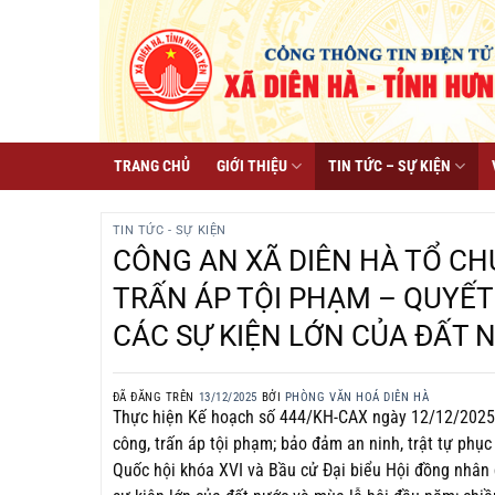
Chuyển
đến
nội
dung
TRANG CHỦ
GIỚI THIỆU
TIN TỨC – SỰ KIỆN
TIN TỨC - SỰ KIỆN
CÔNG AN XÃ DIÊN HÀ TỔ CH
TRẤN ÁP TỘI PHẠM – QUYẾT
CÁC SỰ KIỆN LỚN CỦA ĐẤT 
ĐÃ ĐĂNG TRÊN
13/12/2025
BỞI
PHÒNG VĂN HOÁ DIÊN HÀ
Thực hiện Kế hoạch số 444/KH-CAX ngày 12/12/2025 c
công, trấn áp tội phạm; bảo đảm an ninh, trật tự phục
Quốc hội khóa XVI và Bầu cử Đại biểu Hội đồng nhân