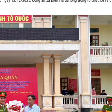
ều ngày 12/12/2025, Công an xã Diên Hà đã long trọng tổ chức Lễ ra 