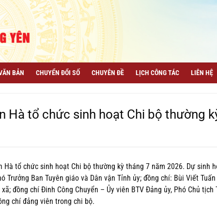
VĂN BẢN
CHUYỂN ĐỔI SỐ
CHUYÊN ĐỀ
LỊCH CÔNG TÁC
LIÊN HỆ
n Hà tổ chức sinh hoạt Chi bộ thường k
 Hà tổ chức sinh hoạt Chi bộ thường kỳ tháng 7 năm 2026. Dự sinh h
hó Trưởng Ban Tuyên giáo và Dân vận Tỉnh ủy; đồng chí: Bùi Viết Tuấn
D xã; đồng chí Đinh Công Chuyển – Ủy viên BTV Đảng ủy, Phó Chủ tịch
ng chí đảng viên trong chi bộ.