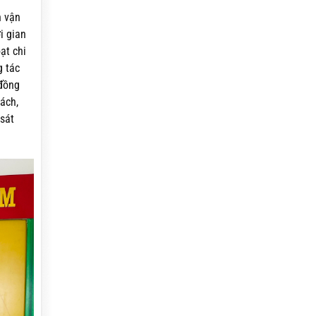
n vận
i gian
ạt chi
g tác
 đồng
ách,
sát