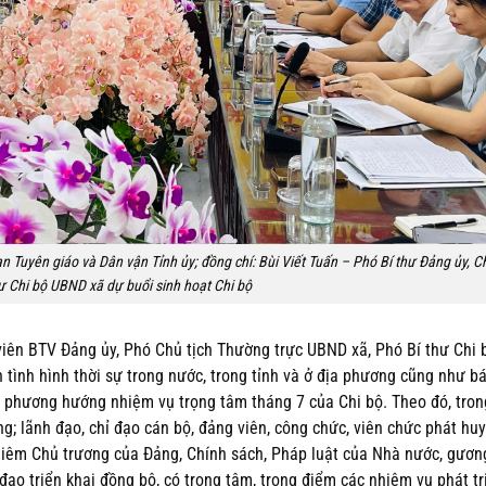
 Tuyên giáo và Dân vận Tỉnh ủy; đồng chí: Bùi Viết Tuấn – Phó Bí thư Đảng ủy, Ch
ư Chi bộ UBND xã dự buổi sinh hoạt Chi bộ
viên BTV Đảng ủy, Phó Chủ tịch Thường trực UBND xã, Phó Bí thư Chi 
n tình hình thời sự trong nước, trong tỉnh và ở địa phương cũng như b
6; phương hướng nhiệm vụ trọng tâm tháng 7 của Chi bộ. Theo đó, tron
ng; lãnh đạo, chỉ đạo cán bộ, đảng viên, công chức, viên chức phát huy
hiêm Chủ trương của Đảng, Chính sách, Pháp luật của Nhà nước, gươ
 đạo triển khai đồng bộ, có trọng tâm, trọng điểm các nhiệm vụ phát tr