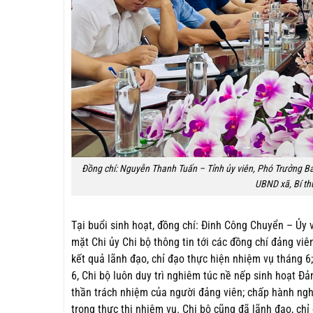
Đồng chí: Nguyễn Thanh Tuấn – Tỉnh ủy viên, Phó Trưởng Ban
UBND xã, Bí th
Tại buổi sinh hoạt, đồng chí: Đinh Công Chuyển – Ủy 
mặt Chi ủy Chi bộ thông tin tới các đồng chí đảng viê
kết quả lãnh đạo, chỉ đạo thực hiện nhiệm vụ tháng 
6, Chi bộ luôn duy trì nghiêm túc nề nếp sinh hoạt Đả
thần trách nhiệm của người đảng viên; chấp hành ng
trong thực thi nhiệm vụ. Chi bộ cũng đã lãnh đạo, chỉ