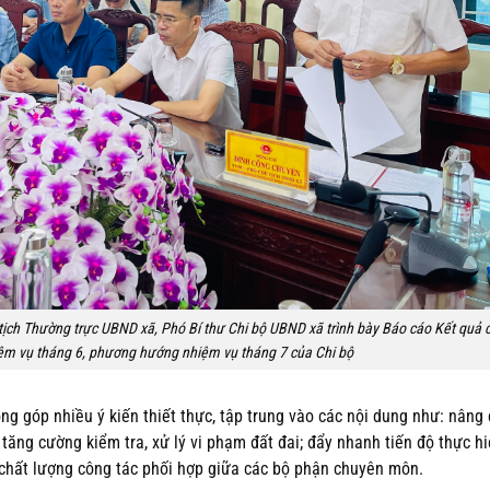
ịch Thường trực UBND xã, Phó Bí thư Chi bộ UBND xã trình bày Báo cáo Kết quả 
iệm vụ tháng 6, phương hướng nhiệm vụ tháng 7 của Chi bộ
ng góp nhiều ý kiến thiết thực, tập trung vào các nội dung như: nâng
 tăng cường kiểm tra, xử lý vi phạm đất đai; đẩy nhanh tiến độ thực h
o chất lượng công tác phối hợp giữa các bộ phận chuyên môn.