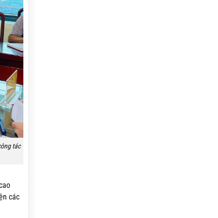
công tác
 cao
iện các