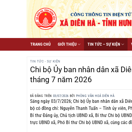
Chuyển
đến
nội
dung
TRANG CHỦ
GIỚI THIỆU
TIN TỨC – SỰ KIỆN
TIN TỨC - SỰ KIỆN
Chi bộ Ủy ban nhân dân xã Diê
tháng 7 năm 2026
ĐÃ ĐĂNG TRÊN
03/07/2026
BỞI
PHÒNG VĂN HOÁ DIÊN HÀ
Sáng ngày 03/7/2026; Chi bộ Ủy ban nhân dân xã Diên
bộ có đồng chí: Nguyễn Thanh Tuấn – Tỉnh ủy viên, P
Bí thư Đảng ủy, Chủ tịch UBND xã, Bí thư Chi bộ UBN
trực UBND xã, Phó Bí thư Chi bộ UBND xã, cùng các đồ