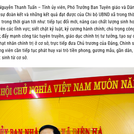
í Nguyễn Thanh Tuấn – Tỉnh ủy viên, Phó Trưởng Ban Tuyên giáo và Dâ
, sự đoàn kết và những kết quả đạt được của Chi bộ UBND xã trong thờ
rong thời gian tới như: tiếp tục đổi mới, nâng cao chất lượng sinh ho
ên các lĩnh vực; siết chặt kỷ luật, kỷ cương hành chính; chú trọng côn
g; đẩy mạnh công tác tuyên truyền, giáo dục chính trị tư tưởng, tạo sự
ạt nhân chính trị ở cơ sở, trực tiếp đưa Chủ trương của Đảng, Chính s
g viên cần tiếp tục phát huy vai trò tiền phong, gương mẫu, gần dân, 
 sinh từ cơ sở.