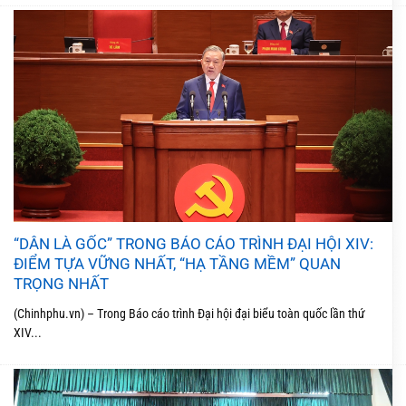
“DÂN LÀ GỐC” TRONG BÁO CÁO TRÌNH ĐẠI HỘI XIV:
ĐIỂM TỰA VỮNG NHẤT, “HẠ TẦNG MỀM” QUAN
TRỌNG NHẤT
(Chinhphu.vn) – Trong Báo cáo trình Đại hội đại biểu toàn quốc lần thứ
XIV...