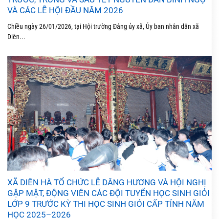
VÀ CÁC LỄ HỘI ĐẦU NĂM 2026
Chiều ngày 26/01/2026, tại Hội trường Đảng ủy xã, Ủy ban nhân dân xã
Diên...
XÃ DIÊN HÀ TỔ CHỨC LỄ DÂNG HƯƠNG VÀ HỘI NGHỊ
GẶP MẶT, ĐỘNG VIÊN CÁC ĐỘI TUYỂN HỌC SINH GIỎI
LỚP 9 TRƯỚC KỲ THI HỌC SINH GIỎI CẤP TỈNH NĂM
HỌC 2025–2026