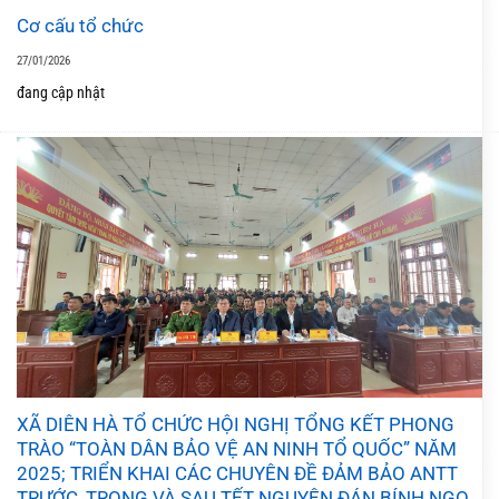
Cơ cấu tổ chức
27/01/2026
đang cập nhật
XÃ DIÊN HÀ TỔ CHỨC HỘI NGHỊ TỔNG KẾT PHONG
TRÀO “TOÀN DÂN BẢO VỆ AN NINH TỔ QUỐC” NĂM
2025; TRIỂN KHAI CÁC CHUYÊN ĐỀ ĐẢM BẢO ANTT
TRƯỚC, TRONG VÀ SAU TẾT NGUYÊN ĐÁN BÍNH NGỌ