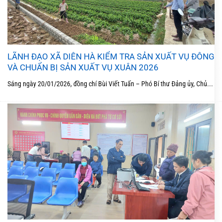
LÃNH ĐẠO XÃ DIÊN HÀ KIỂM TRA SẢN XUẤT VỤ ĐÔNG
VÀ CHUẨN BỊ SẢN XUẤT VỤ XUÂN 2026
Sáng ngày 20/01/2026, đồng chí Bùi Viết Tuấn – Phó Bí thư Đảng ủy, Chủ...