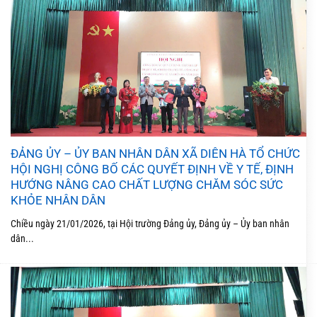
ĐẢNG ỦY – ỦY BAN NHÂN DÂN XÃ DIÊN HÀ TỔ CHỨC
HỘI NGHỊ CÔNG BỐ CÁC QUYẾT ĐỊNH VỀ Y TẾ, ĐỊNH
HƯỚNG NÂNG CAO CHẤT LƯỢNG CHĂM SÓC SỨC
KHỎE NHÂN DÂN
Chiều ngày 21/01/2026, tại Hội trường Đảng ủy, Đảng ủy – Ủy ban nhân
dân...