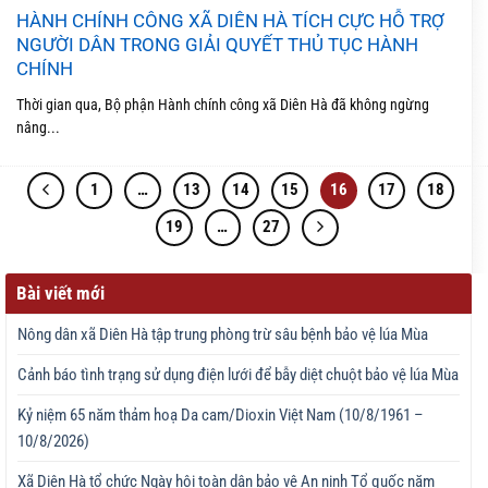
HÀNH CHÍNH CÔNG XÃ DIÊN HÀ TÍCH CỰC HỖ TRỢ
NGƯỜI DÂN TRONG GIẢI QUYẾT THỦ TỤC HÀNH
CHÍNH
Thời gian qua, Bộ phận Hành chính công xã Diên Hà đã không ngừng
nâng...
1
…
13
14
15
16
17
18
19
…
27
Bài viết mới
Nông dân xã Diên Hà tập trung phòng trừ sâu bệnh bảo vệ lúa Mùa
Cảnh báo tình trạng sử dụng điện lưới để bẫy diệt chuột bảo vệ lúa Mùa
Kỷ niệm 65 năm thảm hoạ Da cam/Dioxin Việt Nam (10/8/1961 –
10/8/2026)
Xã Diên Hà tổ chức Ngày hội toàn dân bảo vệ An ninh Tổ quốc năm