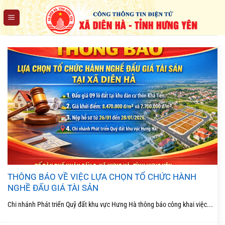
Chuyển
đến
nội
dung
THÔNG BÁO VỀ VIỆC LỰA CHỌN TỔ CHỨC HÀNH
NGHỀ ĐẤU GIÁ TÀI SẢN
Chi nhánh Phát triển Quỹ đất khu vực Hưng Hà thông báo công khai việc...