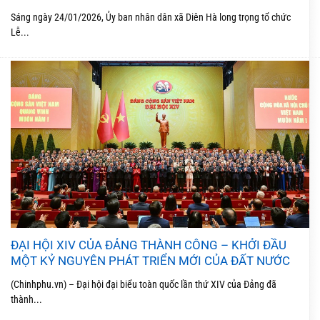
Sáng ngày 24/01/2026, Ủy ban nhân dân xã Diên Hà long trọng tổ chức
Lễ...
ĐẠI HỘI XIV CỦA ĐẢNG THÀNH CÔNG – KHỞI ĐẦU
MỘT KỶ NGUYÊN PHÁT TRIỂN MỚI CỦA ĐẤT NƯỚC
(Chinhphu.vn) – Đại hội đại biểu toàn quốc lần thứ XIV của Đảng đã
thành...