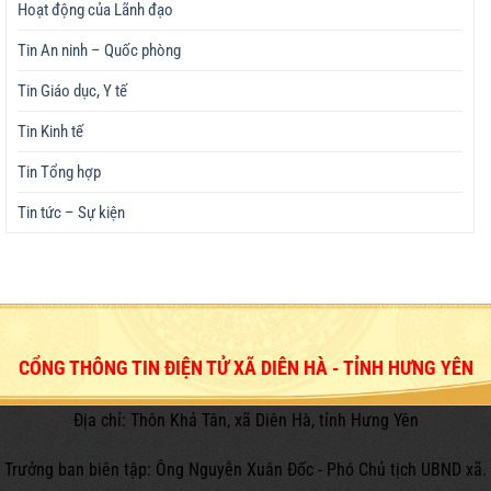
Hoạt động của Lãnh đạo
Tin An ninh – Quốc phòng
Tin Giáo dục, Y tế
Tin Kinh tế
Tin Tổng hợp
Tin tức – Sự kiện
CỔNG THÔNG TIN ĐIỆN TỬ XÃ DIÊN HÀ - TỈNH HƯNG YÊN
Địa chỉ: Thôn Khả Tân, xã Diên Hà, tỉnh Hưng Yên
Trưởng ban biên tập: Ông Nguyễn Xuân Đốc - Phó Chủ tịch UBND xã.