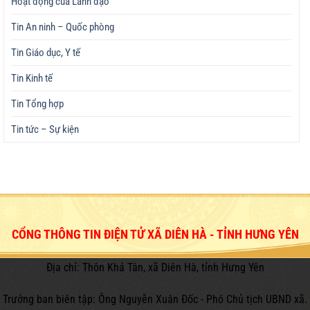
Hoạt động của Lãnh đạo
Tin An ninh – Quốc phòng
Tin Giáo dục, Y tế
Tin Kinh tế
Tin Tổng hợp
Tin tức – Sự kiện
CỔNG THÔNG TIN ĐIỆN TỬ XÃ DIÊN HÀ - TỈNH HƯNG YÊN
Địa chỉ: Thôn Khả Tân, xã Diên Hà, tỉnh Hưng Yên
Trưởng ban biên tập: Ông Nguyễn Xuân Đốc - Phó Chủ tịch UBND xã.