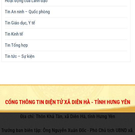
Hoạt động của Lãnh đạo
Tin An ninh – Quốc phòng
Tin Giáo dục, Y tế
Tin Kinh tế
Tin Tổng hợp
Tin tức – Sự kiện
CỔNG THÔNG TIN ĐIỆN TỬ XÃ DIÊN HÀ - TỈNH HƯNG YÊN
Địa chỉ: Thôn Khả Tân, xã Diên Hà, tỉnh Hưng Yên
Trưởng ban biên tập: Ông Nguyễn Xuân Đốc - Phó Chủ tịch UBND xã.