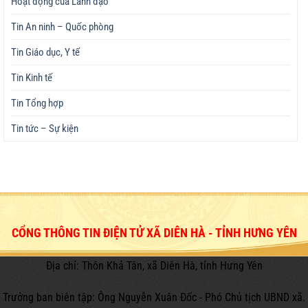
Hoạt động của Lãnh đạo
Tin An ninh – Quốc phòng
Tin Giáo dục, Y tế
Tin Kinh tế
Tin Tổng hợp
Tin tức – Sự kiện
CỔNG THÔNG TIN ĐIỆN TỬ XÃ DIÊN HÀ - TỈNH HƯNG YÊN
Địa chỉ: Thôn Khả Tân, xã Diên Hà, tỉnh Hưng Yên
Trưởng ban biên tập: Ông Nguyễn Xuân Đốc - Phó Chủ tịch UBND xã.