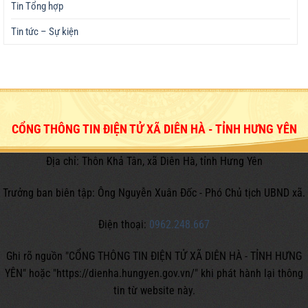
Tin Tổng hợp
Tin tức – Sự kiện
CỔNG THÔNG TIN ĐIỆN TỬ XÃ DIÊN HÀ - TỈNH HƯNG YÊN
Địa chỉ: Thôn Khả Tân, xã Diên Hà, tỉnh Hưng Yên
Trưởng ban biên tập: Ông Nguyễn Xuân Đốc - Phó Chủ tịch UBND xã.
Điện thoại:
0962.248.667
Ghi rõ nguồn "CỔNG THÔNG TIN ĐIỆN TỬ XÃ DIÊN HÀ - TỈNH HƯNG
YÊN" hoặc
"https://dienha.hungyen.gov.vn/" khi phát hành lại thông
tin từ website này.