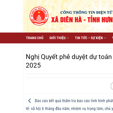
Chuyển
đến
nội
dung
TRANG CHỦ
GIỚI THIỆU
TIN TỨC – SỰ KIỆN
Nghị Quyết phê duyệt dự toán
2025
Báo cáo kết quả thẩm tra báo cáo tình hình phát
tế- xã hội 6 tháng đầu năm, nhiệm vụ trọng tâm, chủ 