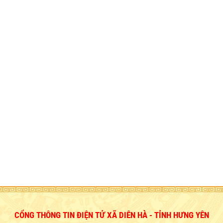
CỔNG THÔNG TIN ĐIỆN TỬ XÃ DIÊN HÀ - TỈNH HƯNG YÊN