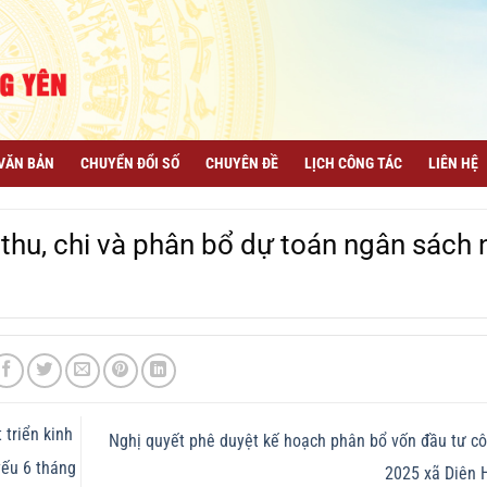
VĂN BẢN
CHUYỂN ĐỔI SỐ
CHUYÊN ĐỀ
LỊCH CÔNG TÁC
LIÊN HỆ
 thu, chi và phân bổ dự toán ngân sách
 triển kinh
Nghị quyết phê duyệt kế hoạch phân bổ vốn đầu tư c
yếu 6 tháng
2025 xã Diên