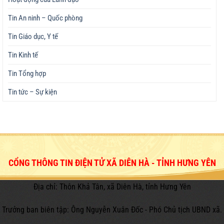
Tin An ninh – Quốc phòng
Tin Giáo dục, Y tế
Tin Kinh tế
Tin Tổng hợp
Tin tức – Sự kiện
CỔNG THÔNG TIN ĐIỆN TỬ XÃ DIÊN HÀ - TỈNH HƯNG YÊN
Địa chỉ: Thôn Khả Tân, xã Diên Hà, tỉnh Hưng Yên
Trưởng ban biên tập: Ông Nguyễn Xuân Đốc - Phó Chủ tịch UBND xã.