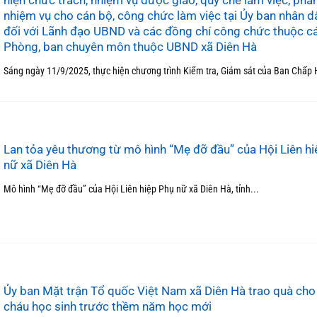
hiện chức trách, nhiệm vụ được giao, quy chế làm việc, phâ
nhiệm vụ cho cán bộ, công chức làm việc tại Ủy ban nhân d
đối với Lãnh đạo UBND và các đồng chí công chức thuộc c
Phòng, ban chuyên môn thuộc UBND xã Diên Hà
Sáng ngày 11/9/2025, thực hiện chương trình Kiểm tra, Giám sát của Ban Chấp 
Lan tỏa yêu thương từ mô hình “Mẹ đỡ đầu” của Hội Liên h
nữ xã Diên Hà
Mô hình “Mẹ đỡ đầu” của Hội Liên hiệp Phụ nữ xã Diên Hà, tỉnh...
Ủy ban Mặt trận Tổ quốc Việt Nam xã Diên Hà trao quà cho
cháu học sinh trước thềm năm học mới