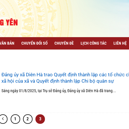
VĂN BẢN
CHUYỂN ĐỔI SỐ
CHUYÊN ĐỀ
LỊCH CÔNG TÁC
LIÊN HỆ
Đảng ủy xã Diên Hà trao Quyết định thành lập các tổ chức ch
xã hội của xã và Quyết định thành lập Chi bộ quân sự
Sáng ngày 01/8/2025, tại Trụ sở Đảng ủy, Đảng ủy xã Diên Hà đã trang...
1
2
3