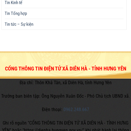
Tin Kinh tế
Tin Tổng hợp
Tin tức – Sự kiện
CỔNG THÔNG TIN ĐIỆN TỬ XÃ DIÊN HÀ - TỈNH HƯNG YÊN
Địa chỉ: Thôn Khả Tân, xã Diên Hà, tỉnh Hưng Yên
Trưởng ban biên tập: Ông Nguyễn Xuân Đốc - Phó Chủ tịch UBND xã.
Điện thoại:
0962.248.667
Ghi rõ nguồn "CỔNG THÔNG TIN ĐIỆN TỬ XÃ DIÊN HÀ - TỈNH HƯNG
YÊN" hoặc
"https://dienha.hungyen.gov.vn/" khi phát hành lại thông