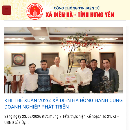
Chuyển
đến
nội
dung
KHÍ THẾ XUÂN 2026: XÃ DIÊN HÀ ĐỒNG HÀNH CÙNG
DOANH NGHIỆP PHÁT TRIỂN
Sáng ngày 23/02/2026 (tức mùng 7 Tết), thực hiện Kế hoạch số 21/KH-
UBND của Ủy...